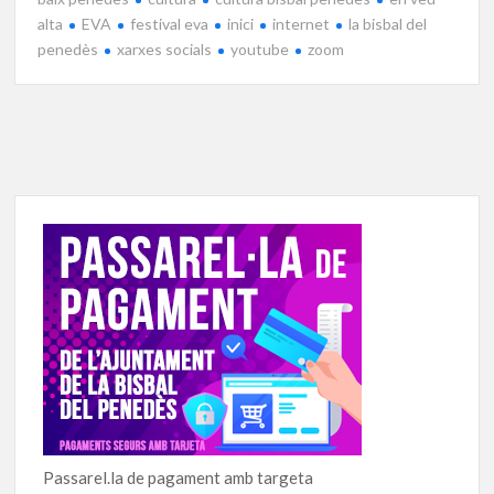
alta
EVA
festival eva
inici
internet
la bisbal del
penedès
xarxes socials
youtube
zoom
Passarel.la de pagament amb targeta