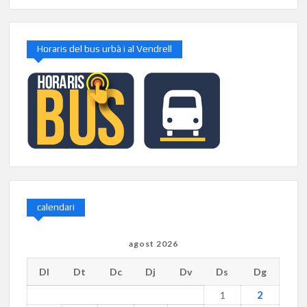
Horaris del bus urbà i al Vendrell
calendari
agost 2026
Dl
Dt
Dc
Dj
Dv
Ds
Dg
2
1