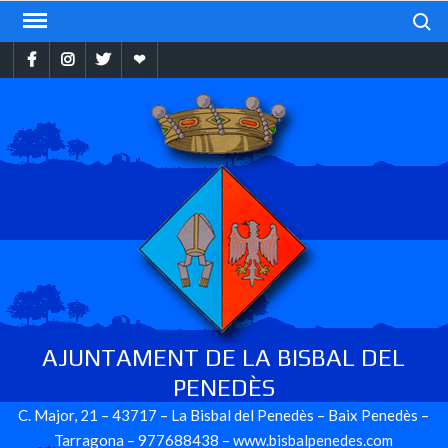
Skip
Search
to
Facebook
Instragram
Twitter
Ebando
content
AJUNTAMENT DE LA BISBAL DEL
PENEDÈS
C. Major, 21 – 43717 – La Bisbal del Penedès – Baix Penedès –
Tarragona – 977688438 – www.bisbalpenedes.com