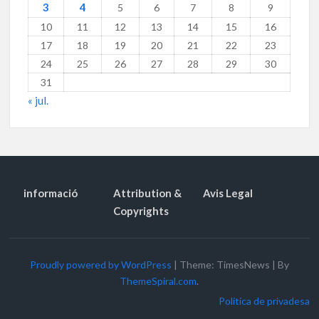
3
4
5
6
7
8
9
10
11
12
13
14
15
16
17
18
19
20
21
22
23
24
25
26
27
28
29
30
31
« jul.
informació
Attribution &
Avis Legal
Copyrights
Proudly powered by WordPress
|
Theme: TimesNews
|
By
ThemeSpiral.com
.
Política de privadesa