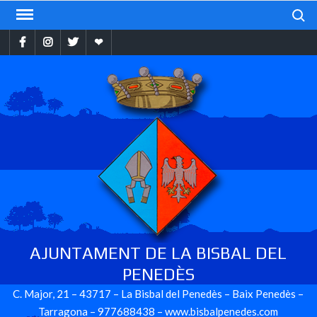
Skip
Search
to
Facebook
Instragram
Twitter
Ebando
content
AJUNTAMENT DE LA BISBAL DEL
PENEDÈS
C. Major, 21 – 43717 – La Bisbal del Penedès – Baix Penedès –
Tarragona – 977688438 – www.bisbalpenedes.com