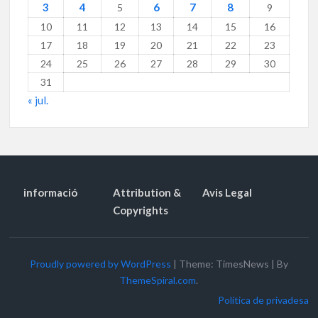
3
4
6
7
8
5
9
10
11
12
13
14
15
16
17
18
19
20
21
22
23
24
25
26
27
28
29
30
31
« jul.
informació
Attribution &
Avis Legal
Copyrights
Proudly powered by WordPress
|
Theme: TimesNews
|
By
ThemeSpiral.com
.
Política de privadesa