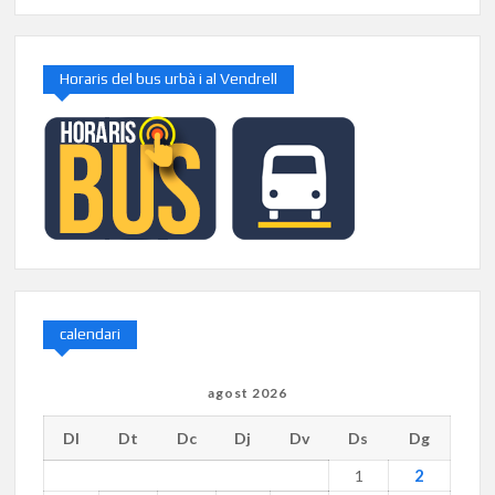
Horaris del bus urbà i al Vendrell
calendari
agost 2026
Dl
Dt
Dc
Dj
Dv
Ds
Dg
2
1