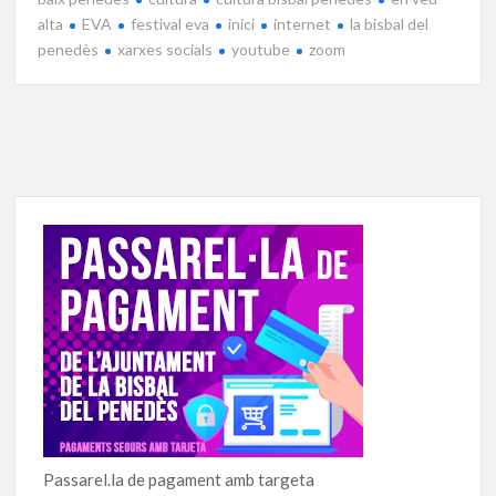
alta
EVA
festival eva
inici
internet
la bisbal del
penedès
xarxes socials
youtube
zoom
Passarel.la de pagament amb targeta