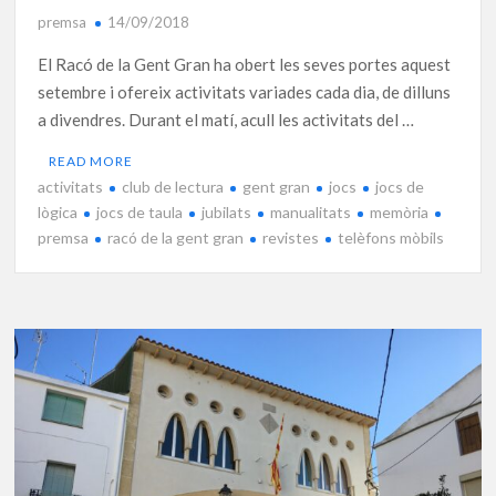
premsa
14/09/2018
El Racó de la Gent Gran ha obert les seves portes aquest
setembre i ofereix activitats variades cada dia, de dilluns
a divendres. Durant el matí, acull les activitats del …
READ MORE
activitats
club de lectura
gent gran
jocs
jocs de
lògica
jocs de taula
jubilats
manualitats
memòria
premsa
racó de la gent gran
revistes
telèfons mòbils