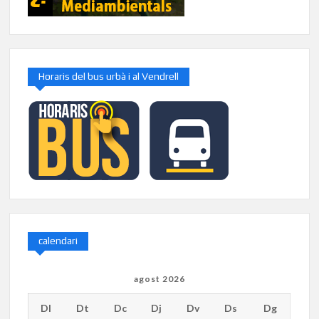
Horaris del bus urbà i al Vendrell
calendari
agost 2026
Dl
Dt
Dc
Dj
Dv
Ds
Dg