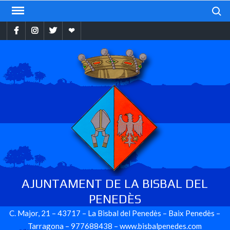
Skip
Search
to
Facebook
Instragram
Twitter
Ebando
content
AJUNTAMENT DE LA BISBAL DEL
PENEDÈS
C. Major, 21 – 43717 – La Bisbal del Penedès – Baix Penedès –
Tarragona – 977688438 – www.bisbalpenedes.com