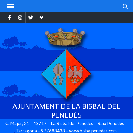
Skip
Search
to
Facebook
Instragram
Twitter
Ebando
content
AJUNTAMENT DE LA BISBAL DEL
PENEDÈS
C. Major, 21 – 43717 – La Bisbal del Penedès – Baix Penedès –
Tarragona – 977688438 – www.bisbalpenedes.com