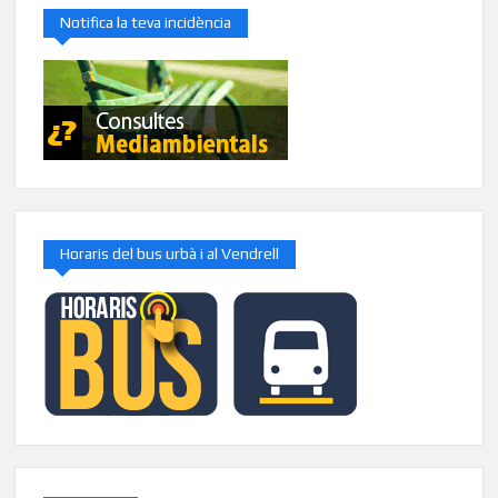
Notifica la teva incidència
Horaris del bus urbà i al Vendrell