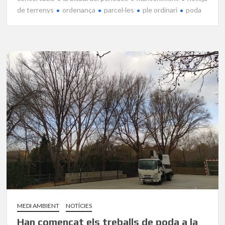
de terrenys
ordenança
parcel·les
ple ordinari
poda
MEDI AMBIENT
NOTÍCIES
Han començat els treballs de poda a la