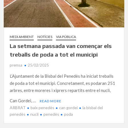
MEDI AMBIENT
NOTÍCIES
VIA PÚBLICA
La setmana passada van començar els
treballs de poda a tot el municipi
premsa
25/02/2025
L’Ajuntament de la Bisbal del Penedès ha iniciat treballs
de poda a tot el municipi. Concretament, es podaran 251
arbres, entre moreres i xiprers repartits entre el nucli,
Can Gordei, …
READ MORE
ARBRAT
baix penedès
can gordei
la bisbal del
penedès
nucli
penedès
poda