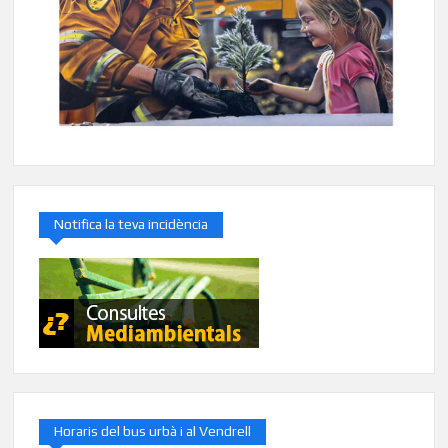
Notifica la teva incidència
Horaris del bus urbà i al Vendrell