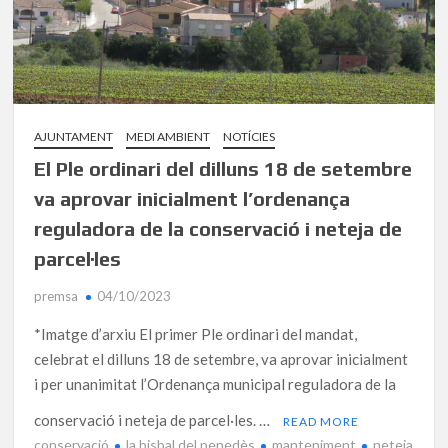
AJUNTAMENT
MEDI AMBIENT
NOTÍCIES
El Ple ordinari del dilluns 18 de setembre
va aprovar inicialment l’ordenança
reguladora de la conservació i neteja de
parcel·les
premsa
04/10/2023
*Imatge d’arxiu El primer Ple ordinari del mandat,
celebrat el dilluns 18 de setembre, va aprovar inicialment
i per unanimitat l’Ordenança municipal reguladora de la
conservació i neteja de parcel·les. …
READ MORE
conservació
la bisbal del penedès
manteniment
neteja