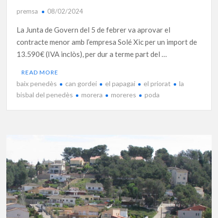
premsa
08/02/2024
La Junta de Govern del 5 de febrer va aprovar el
contracte menor amb l’empresa Solé Xic per un import de
13.590€ (IVA inclòs), per dur a terme part del …
READ MORE
baix penedès
can gordei
el papagai
el priorat
la
bisbal del penedès
morera
moreres
poda