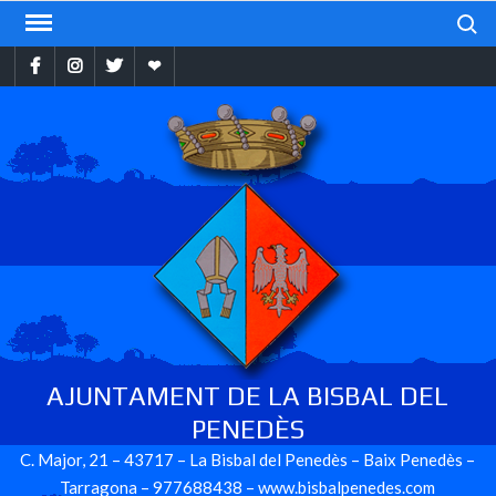
Skip
Search
to
Facebook
Instragram
Twitter
Ebando
content
AJUNTAMENT DE LA BISBAL DEL
PENEDÈS
C. Major, 21 – 43717 – La Bisbal del Penedès – Baix Penedès –
Tarragona – 977688438 – www.bisbalpenedes.com