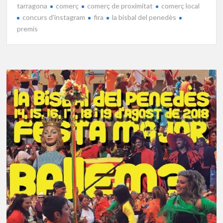
tarragona
comerç
comerç de proximitat
comerç local
concurs d'instagram
fira
la bisbal del penedès
premis