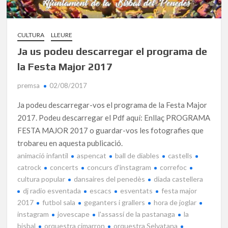
CULTURA
LLEURE
Ja us podeu descarregar el programa de
la Festa Major 2017
premsa
02/08/2017
Ja podeu descarregar-vos el programa de la Festa Major
2017. Podeu descarregar el Pdf aquí: Enllaç PROGRAMA
FESTA MAJOR 2017 o guardar-vos les fotografies que
trobareu en aquesta publicació.
animació infantil
aspencat
ball de diables
castells
catrock
concerts
concurs d'instagram
correfoc
cultura popular
dansaires del penedès
diada castellera
dj radio esventada
escacs
esventats
festa major
2017
futbol sala
geganters i grallers
hora de joglar
instagram
jovescape
l'assassí de la pastanaga
la
bisbal
orquestra cimarron
orquestra Selvatana