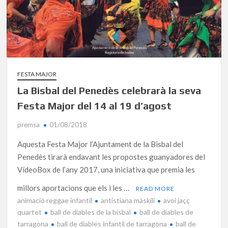
FESTA MAJOR
La Bisbal del Penedès celebrarà la seva
Festa Major del 14 al 19 d’agost
premsa
01/08/2018
Aquesta Festa Major l’Ajuntament de la Bisbal del
Penedès tirarà endavant les propostes guanyadores del
VídeoBox de l’any 2017, una iniciativa que premia les
millors aportacions que els i les …
READ MORE
animació reggae infantil
antistiana màskili
avoi jaçç
quartet
ball de diables de la bisbal
ball de diables de
tarragona
ball de diables infantil de tarragona
ball de