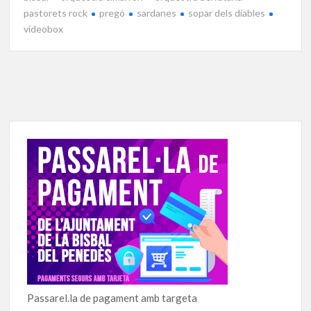
pastorets rock
pregó
sardanes
sopar dels diables
videobox
Passarel.la de pagament amb targeta