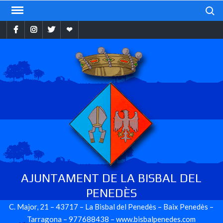
Skip
Search
to
Facebook
Instragram
Twitter
Ebando
content
AJUNTAMENT DE LA BISBAL DEL
PENEDÈS
C. Major, 21 – 43717 – La Bisbal del Penedès – Baix Penedès –
Tarragona – 977688438 – www.bisbalpenedes.com