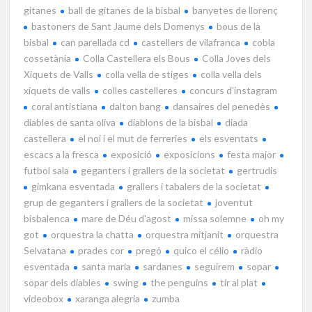
gitanes
ball de gitanes de la bisbal
banyetes de llorenç
bastoners de Sant Jaume dels Domenys
bous de la
bisbal
can parellada cd
castellers de vilafranca
cobla
cossetània
Colla Castellera els Bous
Colla Joves dels
Xiquets de Valls
colla vella de stiges
colla vella dels
xiquets de valls
colles castelleres
concurs d'instagram
coral antistiana
dalton bang
dansaires del penedès
diables de santa oliva
diablons de la bisbal
diada
castellera
el noi i el mut de ferreries
els esventats
escacs a la fresca
exposició
exposicions
festa major
futbol sala
geganters i grallers de la societat
gertrudis
gimkana esventada
grallers i tabalers de la societat
grup de geganters i grallers de la societat
joventut
bisbalenca
mare de Déu d'agost
missa solemne
oh my
got
orquestra la chatta
orquestra mitjanit
orquestra
Selvatana
prades cor
pregó
quico el célio
ràdio
esventada
santa maria
sardanes
seguirem
sopar
sopar dels diables
swing
the penguins
tir al plat
videobox
xaranga alegria
zumba