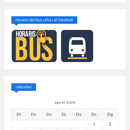
Horaris del bus urbà i al Vendrell
calendari
agost 2026
Dl
Dt
Dc
Dj
Dv
Ds
Dg
2
1