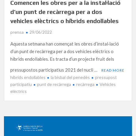
Comencen les obres per a la instal·lació
d’un punt de recàrrega per a dos
vehicles elèctrics o híbrids endollables
premsa
29/06/2022
Aquesta setmana han començat les obres d’instal·lació
d’un punt de recàrrega per a dos vehicles elèctrics o
híbrids endollables. Es tracta d’un projecte fruit dels
pressupostos participatius 2021 del nucli …
READ MORE
híbrids endollables
la bisbal del penedès
pressupost
participatiu
punt de recàrrega
recàrrega
Vehicles
elèctrics