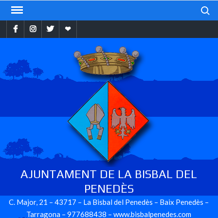
Skip
Search
to
Facebook
Instragram
Twitter
Ebando
content
AJUNTAMENT DE LA BISBAL DEL
PENEDÈS
C. Major, 21 – 43717 – La Bisbal del Penedès – Baix Penedès –
Tarragona – 977688438 – www.bisbalpenedes.com