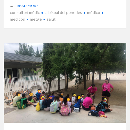
…
READ MORE
consultori mèdic
la bisbal del penedès
médico
médicos
metge
salut