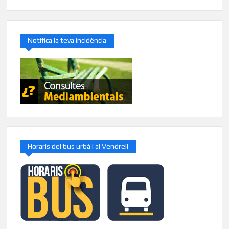
Notifica la teva incidència
Horaris del bus urbà i al Vendrell