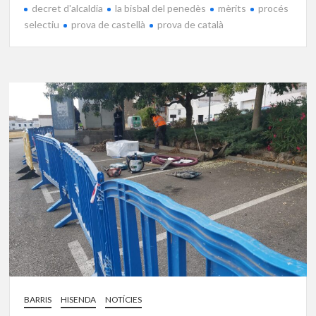
decret d'alcaldia
la bisbal del penedès
mèrits
procés
selectiu
prova de castellà
prova de català
BARRIS
HISENDA
NOTÍCIES