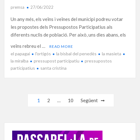
premsa
27/06/2022
Un any més, els veïns i veïnes del municipi podreu votar
les propostes dels Pressupostos Participatius als
diferents nuclis de població. Per això, uns dies abans, els
veïns rebreu el …
READ MORE
el papagai
l'ortigós
la bisbal del penedès
la masieta
la miralba
pressupost participatiu
pressupostos
participatius
santa cristina
Navegació
1
2
…
10
Següent
d'entrades