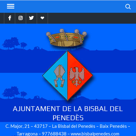
Skip
Search
to
Facebook
Instragram
Twitter
Ebando
content
AJUNTAMENT DE LA BISBAL DEL
PENEDÈS
C. Major, 21 – 43717 – La Bisbal del Penedès – Baix Penedès –
Tarragona – 977688438 – www.bisbalpenedes.com