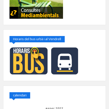
Horaris del bus urbà i al Vendrell
calendari
gener 2022