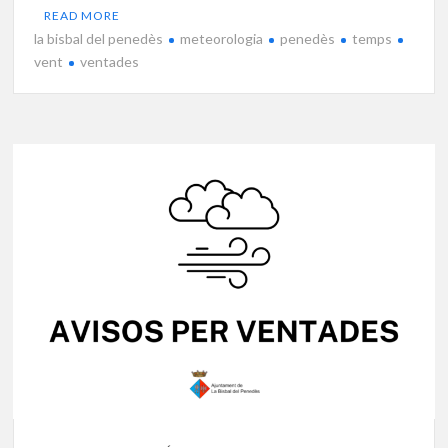
READ MORE
la bisbal del penedès
meteorologia
penedès
temps
vent
ventades