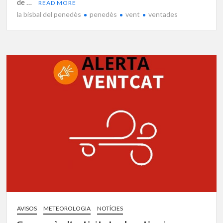
de …
READ MORE
la bisbal del penedès
penedès
vent
ventades
AVISOS
METEOROLOGIA
NOTÍCIES