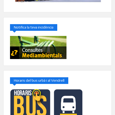
Notifica la teva incidència
Horaris del bus urbà i al Vendrell