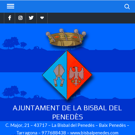
Skip
Search
to
Facebook
Instragram
Twitter
Ebando
content
AJUNTAMENT DE LA BISBAL DEL
PENEDÈS
C. Major, 21 – 43717 – La Bisbal del Penedès – Baix Penedès –
Tarragona – 977688438 – www.bisbalpenedes.com