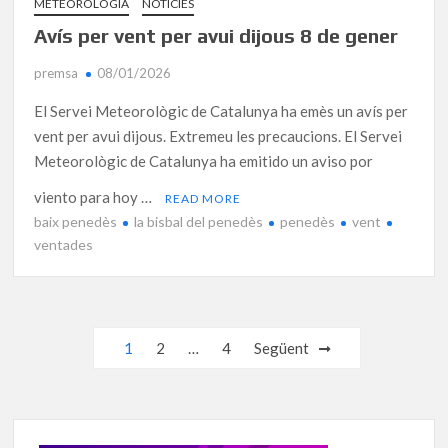
METEOROLOGIA
NOTÍCIES
Avís per vent per avui dijous 8 de gener
premsa
08/01/2026
El Servei Meteorològic de Catalunya ha emès un avís per
vent per avui dijous. Extremeu les precaucions. El Servei
Meteorològic de Catalunya ha emitido un aviso por
viento para hoy …
READ MORE
baix penedès
la bisbal del penedès
penedès
vent
ventades
Navegació
1
2
…
4
Següent
d'entrades