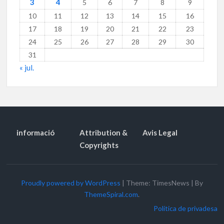
3
4
5
6
7
8
9
10
11
12
13
14
15
16
17
18
19
20
21
22
23
24
25
26
27
28
29
30
31
« jul.
informació
Attribution &
Avis Legal
Copyrights
Proudly powered by WordPress
|
Theme: TimesNews
|
By
ThemeSpiral.com
.
Política de privadesa