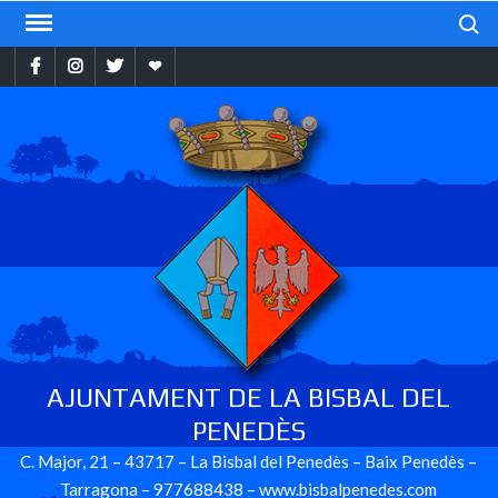
Skip
Search
to
Facebook
Instragram
Twitter
Ebando
content
AJUNTAMENT DE LA BISBAL DEL
PENEDÈS
C. Major, 21 – 43717 – La Bisbal del Penedès – Baix Penedès –
Tarragona – 977688438 – www.bisbalpenedes.com