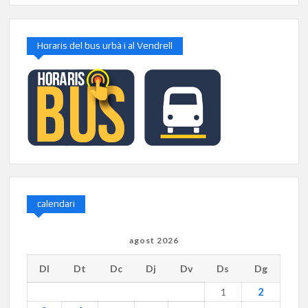
Horaris del bus urbà i al Vendrell
calendari
agost 2026
Dl
Dt
Dc
Dj
Dv
Ds
Dg
2
1