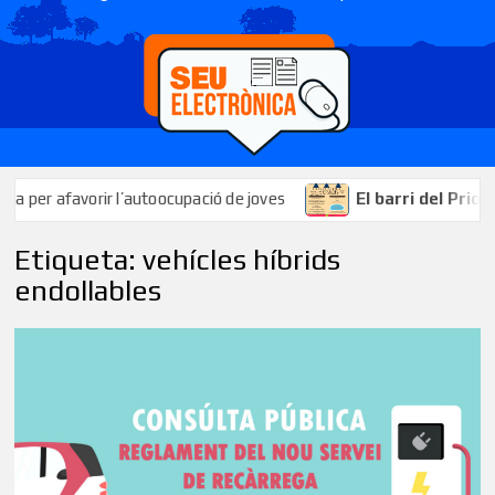
er afavorir l’autoocupació de joves
El barri del Priorat c
Etiqueta:
vehícles híbrids
endollables