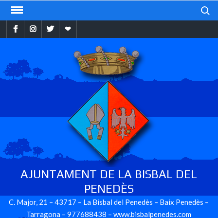
Skip
Search
to
Facebook
Instragram
Twitter
Ebando
content
AJUNTAMENT DE LA BISBAL DEL
PENEDÈS
C. Major, 21 – 43717 – La Bisbal del Penedès – Baix Penedès –
Tarragona – 977688438 – www.bisbalpenedes.com