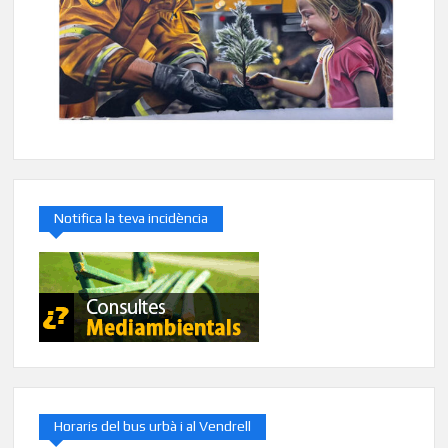
Notifica la teva incidència
Horaris del bus urbà i al Vendrell