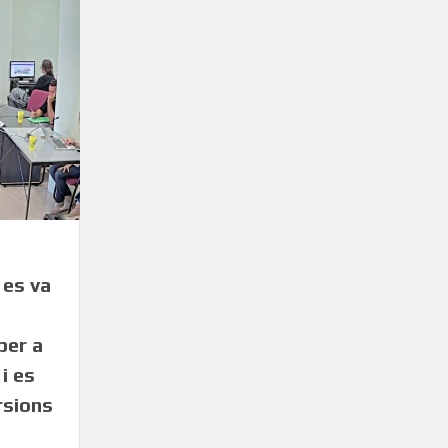
 es va
per a
i es
rsions