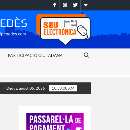
Facebook
Instragram
Twitter
Ebando
NEDÈS
alpenedes.com
Search for:
PARTICIPACIÓ CIUTADANA
ost
La Bisbal del Penedès baixa al nivell 2 del Pla Alfa i deix
Dijous, agost 06, 2026
10:58:01 AM