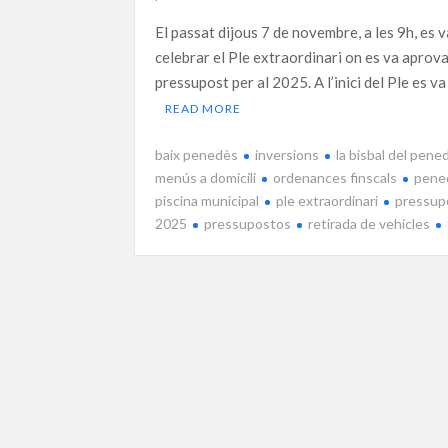
El passat dijous 7 de novembre, a les 9h, es 
celebrar el Ple extraordinari on es va aprova
pressupost per al 2025. A l’inici del Ple es va
READ MORE
baix penedès
inversions
la bisbal del pene
menús a domicili
ordenances finscals
pene
piscina municipal
ple extraordinari
pressup
2025
pressupostos
retirada de vehicles