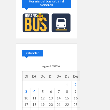
Horaris del bus urbà i al
Vendrell
calendari
agost 2026
Dl
Dt
Dc
Dj
Dv
Ds
Dg
2
1
3
4
5
6
7
8
9
10
11
12
13
14
15
16
17
18
19
20
21
22
23