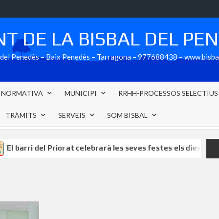
T DE LA BISBAL DEL PE
al del Penedès – Baix Penedès – Tarragona – 977688438 – www.bisb
NORMATIVA
MUNICIPI
RRHH-PROCESSOS SELECTIUS
TRÀMITS
SERVEIS
SOM BISBAL
barri del Priorat celebrarà les seves festes els dies 8 i 9 d’ag
5