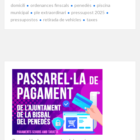
domicili
ordenances finscals
penedès
piscina
municipal
ple extraordinari
pressupost 2025
pressupostos
retirada de vehicles
taxes