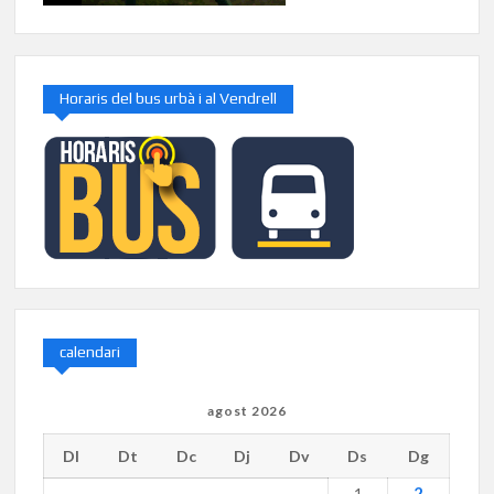
Horaris del bus urbà i al Vendrell
calendari
agost 2026
Dl
Dt
Dc
Dj
Dv
Ds
Dg
2
1