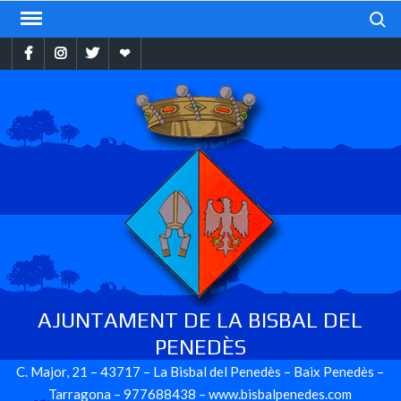
Skip
Search
to
Facebook
Instragram
Twitter
Ebando
content
AJUNTAMENT DE LA BISBAL DEL
PENEDÈS
C. Major, 21 – 43717 – La Bisbal del Penedès – Baix Penedès –
Tarragona – 977688438 – www.bisbalpenedes.com