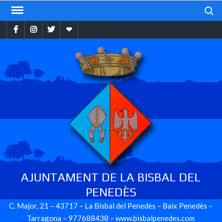
Skip
Search
to
Facebook
Instragram
Twitter
Ebando
content
AJUNTAMENT DE LA BISBAL DEL
PENEDÈS
C. Major, 21 – 43717 – La Bisbal del Penedès – Baix Penedès –
Tarragona – 977688438 – www.bisbalpenedes.com