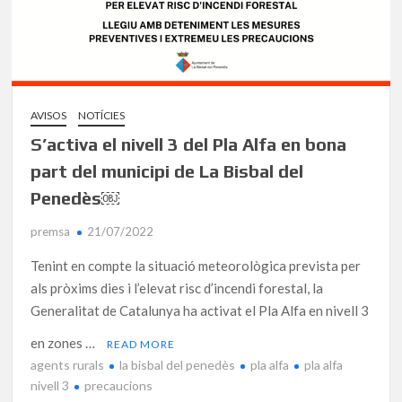
AVISOS
NOTÍCIES
S’activa el nivell 3 del Pla Alfa en bona
part del municipi de La Bisbal del
Penedès￼
premsa
21/07/2022
Tenint en compte la situació meteorològica prevista per
als pròxims dies i l’elevat risc d’incendi forestal, la
Generalitat de Catalunya ha activat el Pla Alfa en nivell 3
en zones …
READ MORE
agents rurals
la bisbal del penedès
pla alfa
pla alfa
nivell 3
precaucions