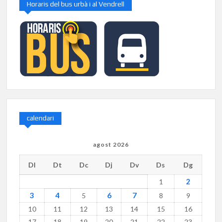
Horaris del bus urbà i al Vendrell
calendari
agost 2026
Dl
Dt
Dc
Dj
Dv
Ds
Dg
2
1
3
4
6
7
5
8
9
10
11
12
13
14
15
16
17
18
19
20
21
22
23