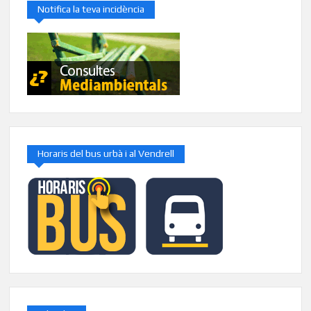
Notifica la teva incidència
Horaris del bus urbà i al Vendrell