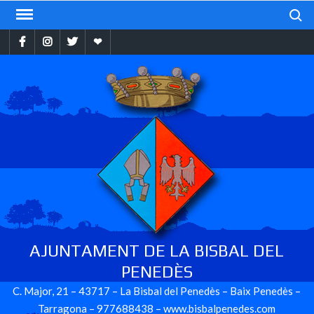
Skip
Search
to
Facebook
Instragram
Twitter
Ebando
content
AJUNTAMENT DE LA BISBAL DEL
PENEDÈS
C. Major, 21 – 43717 – La Bisbal del Penedès – Baix Penedès –
Tarragona – 977688438 – www.bisbalpenedes.com