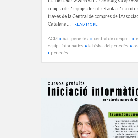
La Junta de Govern del 27 de maig va aprova
compra de 7 equips de sobretaula i 7 monito
través de la Central de compres de l’Associa
Catalana …
READ MORE
ACM
baix penedès
central de compres
equips informàtics
la bisbal del penedès
or
penedès