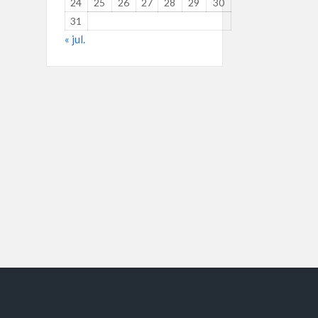
24
25
26
27
28
29
30
31
« jul.