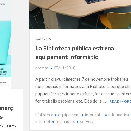
CULTURA
La Biblioteca pública estrena
equipament informàtic
premsa
07/11/2018
A partir d’avui dimecres 7 de novembre trobareu
nous equips informàtics a la Biblioteca perquè els
pugueu fer servir per escriure, fer cerques a inter
fer treballs escolars, etc. Des de la …
READ MOR
omerç
biblioteca
equipament
informàtic
informàtica
rs
internet
ordinadors
serveis
ersones