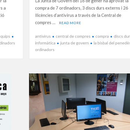
r la
La Junta de Govern del 16 de gener ha aprovat la
rs a
compra de 7 ordinadors, 3 discs durs externs i 26
ció
llicències d’antivirus a través de la Central de
compres …
READ MORE
equips
antivirus
central de compres
compra
discs du
dinadors
informàtica
junta de govern
la bisbal del penedè
ordinadors