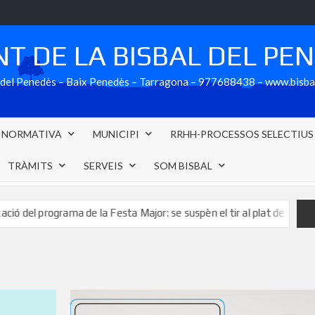
T DE LA BISBAL DEL PE
al del Penedès – Baix Penedès – Tarragona – 977688438 – www.bisb
NORMATIVA
MUNICIPI
RRHH-PROCESSOS SELECTIUS
TRÀMITS
SERVEIS
SOM BISBAL
programa de la Festa Major: se suspèn el tir al plat de Festa Major pre