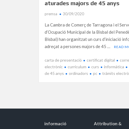
aturades majors de 45 anys
premsa
30/09/2020
La Cambra de Comerç de Tarragona i el Serv
d’Ocupació Municipal de la Bisbal del Pene
Bisbal) han organitzat un curs d’iniciació in
adreçat a persones majors de 45 …
READ M
carta de presentació
certificat digital
corr
electrònic
currículum
curs
informàtica
de 45 anys
ordinadors
pc
trámits electr
informació
Attribution &