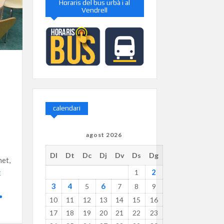
Horaris del bus urbà i al
Vendrell
calendari
agost 2026
Dl
Dt
Dc
Dj
Dv
Ds
Dg
net,
2
1
E
3
4
6
5
7
8
9
10
11
12
13
14
15
16
17
18
19
20
21
22
23