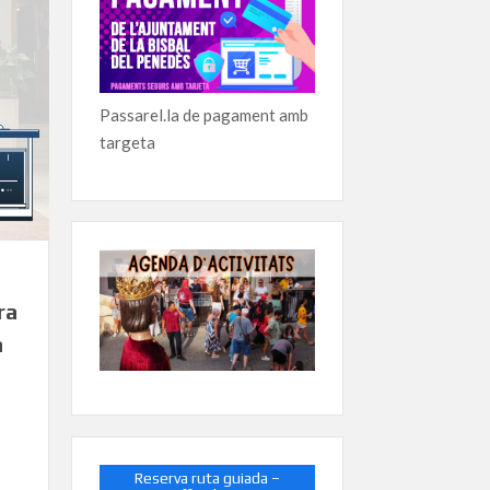
Passarel.la de pagament amb
targeta
ra
a
Reserva ruta guiada –