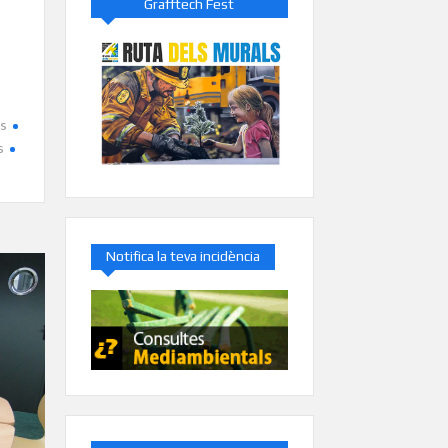
Grafftech Fest
rs
s
Notifica la teva incidència