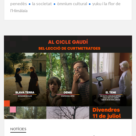
penedès
la societat
òmnium cultural
yuku i la flor de
l'Himàlaia
NOTÍCIES