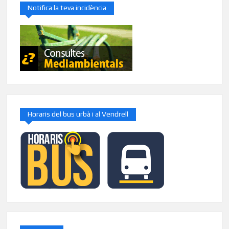
Notifica la teva incidència
Horaris del bus urbà i al Vendrell