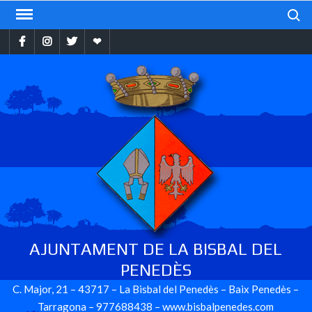
Skip
Search
to
Facebook
Instragram
Twitter
Ebando
content
AJUNTAMENT DE LA BISBAL DEL
PENEDÈS
C. Major, 21 – 43717 – La Bisbal del Penedès – Baix Penedès –
Tarragona – 977688438 – www.bisbalpenedes.com