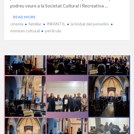
podreu veure a la Societat Cultural i Recreativa …
READ MORE
cinema
familiar
INFANTIL
la bisbal del penedès
òmnium cultural
pel·lícula