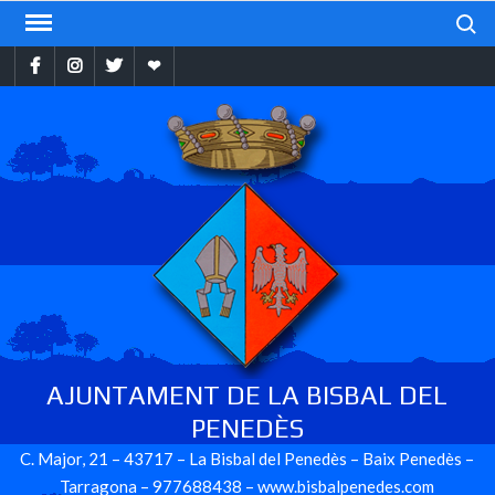
Skip
Search
to
Facebook
Instragram
Twitter
Ebando
content
AJUNTAMENT DE LA BISBAL DEL
PENEDÈS
C. Major, 21 – 43717 – La Bisbal del Penedès – Baix Penedès –
Tarragona – 977688438 – www.bisbalpenedes.com