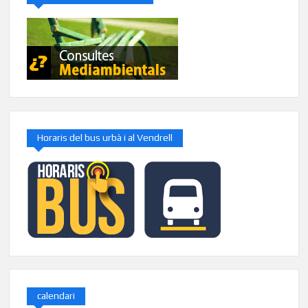
Horaris del bus urbà i al Vendrell
calendari