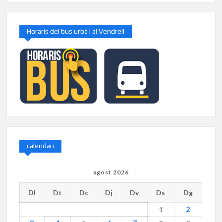
Horaris del bus urbà i al Vendrell
calendari
agost 2026
Dl
Dt
Dc
Dj
Dv
Ds
Dg
2
1