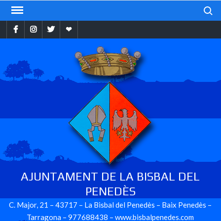
Skip
Search
to
Facebook
Instragram
Twitter
Ebando
content
AJUNTAMENT DE LA BISBAL DEL
PENEDÈS
C. Major, 21 – 43717 – La Bisbal del Penedès – Baix Penedès –
Tarragona – 977688438 – www.bisbalpenedes.com