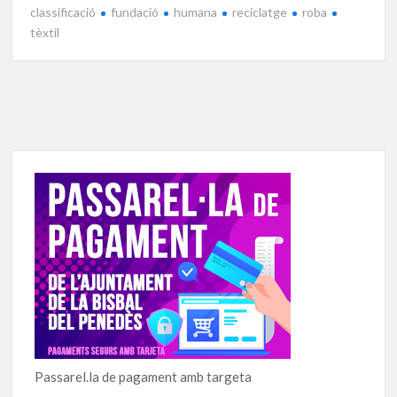
classificació
fundació
humana
reciclatge
roba
tèxtil
Passarel.la de pagament amb targeta