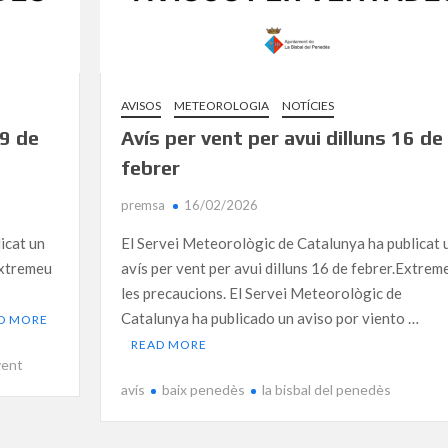
AVISOS
METEOROLOGIA
NOTÍCIES
19 de
Avís per vent per avui dilluns 16 de
febrer
premsa
16/02/2026
icat un
El Servei Meteorològic de Catalunya ha publicat 
Extremeu
avís per vent per avui dilluns 16 de febrer.Extrem
les precaucions. El Servei Meteorològic de
Catalunya ha publicado un aviso por viento …
D MORE
READ MORE
vent
avís
baix penedès
la bisbal del penedès