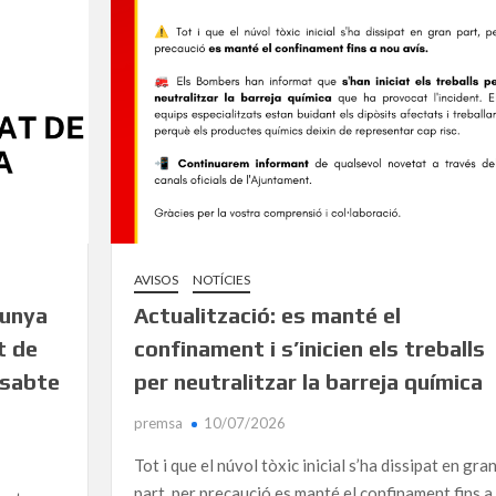
AVISOS
NOTÍCIES
lunya
Actualització: es manté el
t de
confinament i s’inicien els treballs
issabte
per neutralitzar la barreja química
premsa
10/07/2026
Tot i que el núvol tòxic inicial s’ha dissipat en gra
part, per precaució es manté el confinament fins a