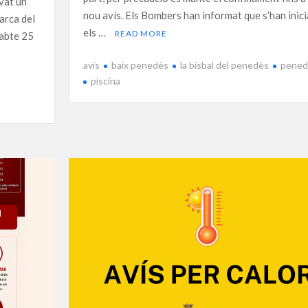
vat un
nou avís. Els Bombers han informat que s’han inici
marca del
els …
READ MORE
sabte 25
avís
baix penedès
la bisbal del penedès
pened
piscina