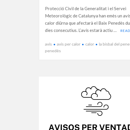
Protecció Civil de la Generalitat i el Servei
Meteorològic de Catalunya han emès un aví
calor diürna que afectarà el Baix Penedès du
dies consecutius. L’avís estarà actiu …
REA
avís
avís per calor
calor
la bisbal del pen
penedès