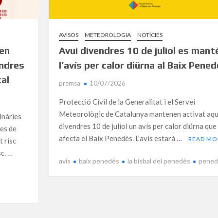
AVISOS
METEOROLOGIA
NOTÍCIES
 en
Avui divendres 10 de juliol es mant
endres
l’avís per calor diürna al Baix Pene
tal
premsa
10/07/2026
Protecció Civil de la Generalitat i el Servei
Meteorològic de Catalunya mantenen activat aq
inàries
divendres 10 de juliol un avís per calor diürna que
res de
afecta el Baix Penedès. L’avís estarà …
READ MO
t risc
sc. …
avís
baix penedès
la bisbal del penedès
pened