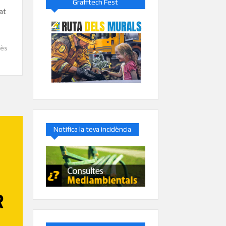
Grafftech Fest
at
ès
Notifica la teva incidència