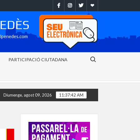
Facebook
Instragram
Twitter
Ebando
NEDÈS
alpenedes.com
Search for:
PARTICIPACIÓ CIUTADANA
arcament municipal de l’avinguda Baix Penedès ja està disponible des
Diumenge, agost 09, 2026
11:37:43 AM