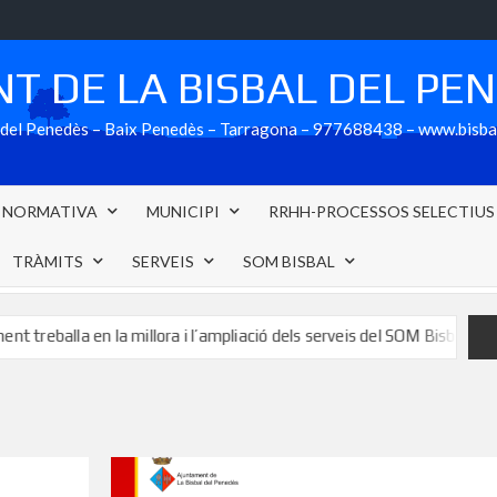
T DE LA BISBAL DEL PE
al del Penedès – Baix Penedès – Tarragona – 977688438 – www.bisb
NORMATIVA
MUNICIPI
RRHH-PROCESSOS SELECTIUS
TRÀMITS
SERVEIS
SOM BISBAL
a en la millora i l’ampliació dels serveis del SOM Bisbal
L’ap