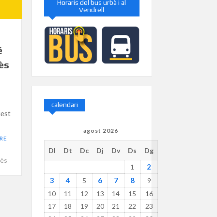
Horaris del bus urbà i al
Vendrell
é
dès
calendari
uest
agost 2026
RE
Dl
Dt
Dc
Dj
Dv
Ds
Dg
ès
2
1
3
4
6
7
8
5
9
10
11
12
13
14
15
16
17
18
19
20
21
22
23