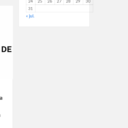
24
25
26
27
28
29
30
31
« jul.
a
a