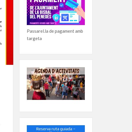
Passarel.la de pagament amb
targeta
n
Reserva ruta guiada –