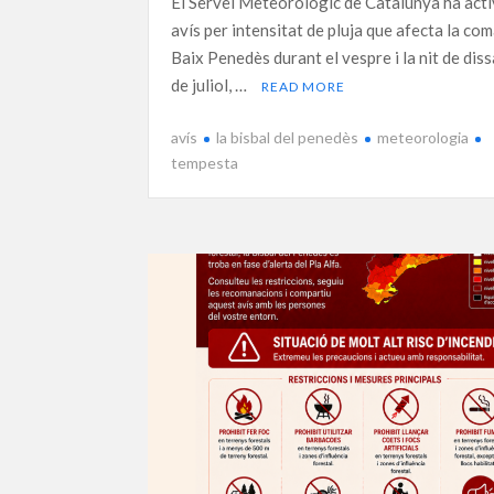
El Servei Meteorològic de Catalunya ha acti
avís per intensitat de pluja que afecta la co
Baix Penedès durant el vespre i la nit de dis
de juliol, …
READ MORE
avís
la bisbal del penedès
meteorologia
tempesta