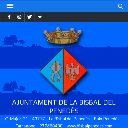
Skip
Search
to
Facebook
Instragram
Twitter
Ebando
content
AJUNTAMENT DE LA BISBAL DEL
PENEDÈS
C. Major, 21 – 43717 – La Bisbal del Penedès – Baix Penedès –
Tarragona – 977688438 – www.bisbalpenedes.com