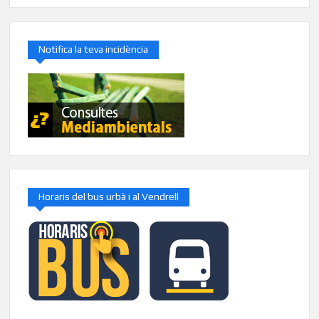
Notifica la teva incidència
Horaris del bus urbà i al Vendrell