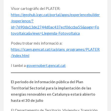
Visor cartogràfic del PLATER:
https://geohub.icgc.cat/portal/apps/experiencebuilder
/experience/?
id=7690da13de2744d0ac437ecf06ccba55&page=Fo
tovoltaica&views=Llegenda-Fotovoltaica
Podeu trobar més informació a:
https://icaen.gencat.cat/ca/plans_programes/PLATER
/index.html
I també a
governobert.gencat.cat
El periodo de información pública del Plan
Territorial Sectorial para la implantación de las
energías renovables en Catalunya estará abierto
hasta el 30 de julio
El Departamento de Territorio, Vivienda y Transición