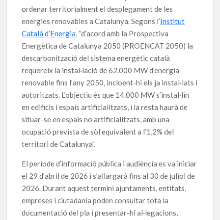
ordenar territorialment el desplegament de les
energies renovables a Catalunya. Segons l’
Institut
Català d’Energia
, “d’acord amb la Prospectiva
Energètica de Catalunya 2050 (PROENCAT 2050) la
descarbonització del sistema energètic català
requereix la instal·lació de 62.000 MW d’energia
renovable fins l’any 2050, incloent-hi els ja instal·lats i
autoritzats. L’objectiu és que 14.000 MW s’instal·lin
en edificis i espais artificialitzats, i la resta haurà de
situar-se en espais no artificialitzats, amb una
ocupació prevista de sòl equivalent a l’1,2% del
territori de Catalunya”.
El període d’informació pública i audiència es va iniciar
el 29 d’abril de 2026 i s’allargarà fins al 30 de juliol de
2026. Durant aquest termini ajuntaments, entitats,
empreses i ciutadania poden consultar tota la
documentació del pla i presentar-hi al·legacions,