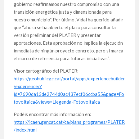
gobierno reafirmamos nuestro compromiso con una
transición energética justa y dimensionada para
nuestro municipio”. Por último, Vidal ha querido añadir
que “ahora se ha abierto el plazo para consultar la
versión preliminar del PLATER y presentar
aportaciones. Esta aprobación no implica la ejecución
inmediata de ningún proyecto concreto, pero sí marca
el marco de referencia para futuras iniciativas”.
Visor cartográfico del PLATER:
https://geohub.icgc.cat/portal/apps/experiencebuilder
/experience/?
id=7690da13de2744d0ac437ecf06ccba55&page=Fo
tovoltaica&views=Llegenda-Fotovoltaica
Podéis encontrar más información en:
https://icaen.gencat.cat/ca/plans_programes/PLATER
/index.html