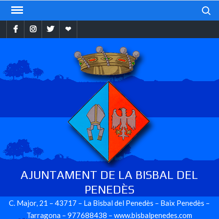
Skip
Search
to
Facebook
Instragram
Twitter
Ebando
content
AJUNTAMENT DE LA BISBAL DEL
PENEDÈS
C. Major, 21 – 43717 – La Bisbal del Penedès – Baix Penedès –
Tarragona – 977688438 – www.bisbalpenedes.com