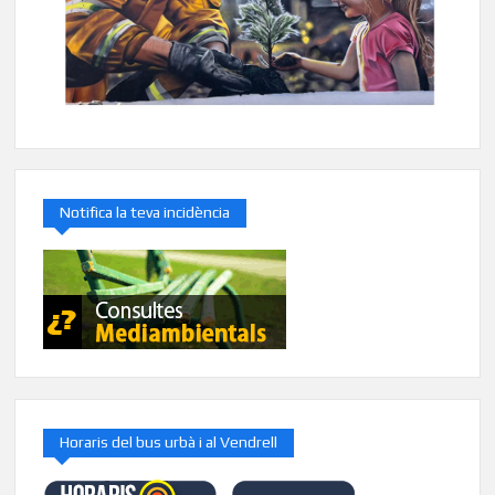
Notifica la teva incidència
Horaris del bus urbà i al Vendrell