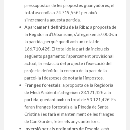
pressupostos de les propostes guanyadores, el
total ascendia a 74.719,55€ i per això
s’incrementa aquesta partida.
Aparcament definitiu de la Riba
: a proposta de
la Regidoria d’Urbanisme, s’afegeixen 57.000€ a
la partida, perquè quedi amb un total de
166.710,42€. El total de la partida inclou els
següents pagaments: l’aparcament provisional
actual; la redacció del projecte i l’execució del
projecte definitiu; la compra de la part de la
parcel·la i despeses de notaria i impostos.
Franges forestals:
a proposta de la Regidoria
de Medi Ambient s’afegeixen 23.121,42€ a la
partida, quedant amb un total de 53.121,42€. Es
faran franges forestals a la Pineda de Santa
Cristina i es farà el manteniment de les franges
de Can Gordei, fetes els anys anteriors.
Inversió per als ordinadors de l’escola,
amb