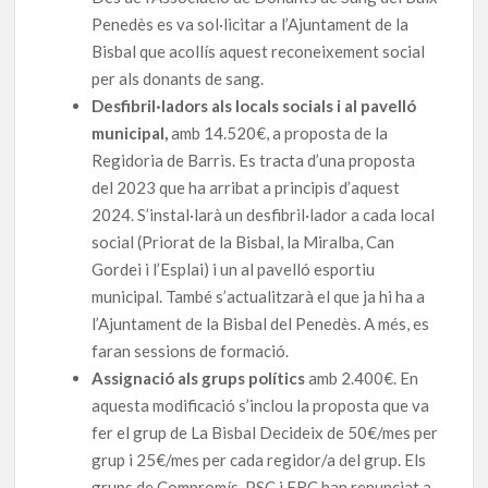
Penedès es va sol·licitar a l’Ajuntament de la
Bisbal que acollís aquest reconeixement social
per als donants de sang.
Desfibril·ladors als locals socials i al pavelló
municipal,
amb 14.520€, a proposta de la
Regidoria de Barris. Es tracta d’una proposta
del 2023 que ha arribat a principis d’aquest
2024. S’instal·larà un desfibril·lador a cada local
social (Priorat de la Bisbal, la Miralba, Can
Gordei i l’Esplai) i un al pavelló esportiu
municipal. També s’actualitzarà el que ja hi ha a
l’Ajuntament de la Bisbal del Penedès. A més, es
faran sessions de formació.
Assignació als grups polítics
amb 2.400€. En
aquesta modificació s’inclou la proposta que va
fer el grup de La Bisbal Decideix de 50€/mes per
grup i 25€/mes per cada regidor/a del grup. Els
grups de Compromís, PSC i ERC han renunciat a