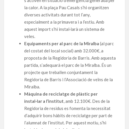
s’activen en situació d’emergència generada per
la calor. A la plaça Pau Casals s’hi organitzen
diverses activitats durant tot l’any,
especialment a la primavera i a l’estiu. Amb
aquest import s’hi instal·larà un sistema de
veles.
Equipaments per al parc de la Miralba
(al parc
del costat del local social) amb 32.000€, a
proposta de la Regidoria de Barris. Amb aquesta
partida, s’adequarà el parc de la Miralba. És un
projecte que treballen conjuntament la
Regidoria de Barris i l’Associació de veïns de la
Miralba.
Màquina de reciclatge de plàstic per
instal·lar a l’institut
, amb 12.100€. Des de la
Regidoria de residus es fomenta la necessitat
d’adquirir bons hàbits de reciclatge per part de
l’alumnat de l’institut. Per aquest motiu, s’hi