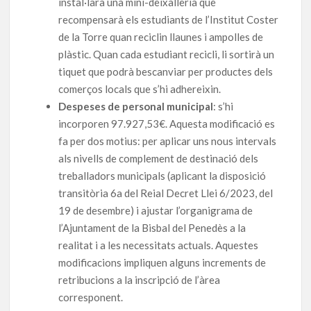
instal·larà una mini-deixalleria que
recompensarà els estudiants de l’Institut Coster
de la Torre quan reciclin llaunes i ampolles de
plàstic. Quan cada estudiant recicli, li sortirà un
tiquet que podrà bescanviar per productes dels
comerços locals que s’hi adhereixin.
Despeses de personal municipal
: s’hi
incorporen 97.927,53€. Aquesta modificació es
fa per dos motius: per aplicar uns nous intervals
als nivells de complement de destinació dels
treballadors municipals (aplicant la disposició
transitòria 6a del Reial Decret Llei 6/2023, del
19 de desembre) i ajustar l’organigrama de
l’Ajuntament de la Bisbal del Penedès a la
realitat i a les necessitats actuals. Aquestes
modificacions impliquen alguns increments de
retribucions a la inscripció de l’àrea
corresponent.