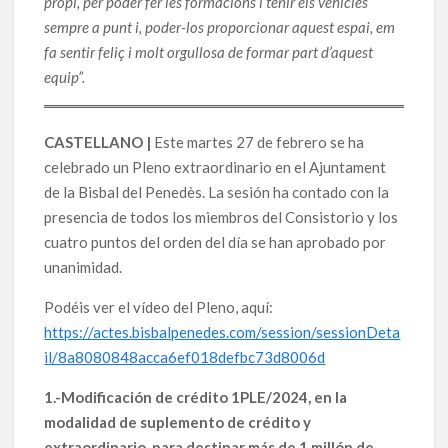
propi, per poder fer les formacions i tenir els vehicles
sempre a punt i, poder-los proporcionar aquest espai, em
fa sentir feliç i molt orgullosa de formar part d’aquest
equip”.
CASTELLANO |
Este martes 27 de febrero se ha
celebrado un Pleno extraordinario en el Ajuntament
de la Bisbal del Penedès. La sesión ha contado con la
presencia de todos los miembros del Consistorio y los
cuatro puntos del orden del día se han aprobado por
unanimidad.
Podéis ver el vídeo del Pleno, aquí:
https://actes.bisbalpenedes.com/session/sessionDeta
il/8a8080848acca6ef018defbc73d8006d
1.-Modificación de crédito 1PLE/2024, en la
modalidad de suplemento de crédito y
extraordinario, para destinar más de 1 millón de