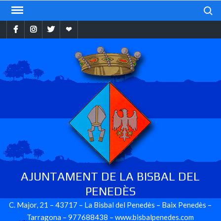
Skip
Search
to
Facebook
Instragram
Twitter
Ebando
content
AJUNTAMENT DE LA BISBAL DEL
PENEDÈS
C. Major, 21 – 43717 – La Bisbal del Penedès – Baix Penedès –
Tarragona – 977688438 – www.bisbalpenedes.com