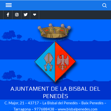
Skip
Search
to
Facebook
Instragram
Twitter
Ebando
content
AJUNTAMENT DE LA BISBAL DEL
PENEDÈS
C. Major, 21 – 43717 – La Bisbal del Penedès – Baix Penedès –
Tarragona – 977688438 – www.bisbalpenedes.com