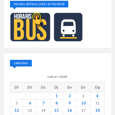
Horaris del bus urbà i al Vendrell
calendari
febrer 2024
Dl
Dt
Dc
Dj
Dv
Ds
Dg
1
2
4
3
6
7
8
9
10
5
11
12
15
16
18
13
14
17