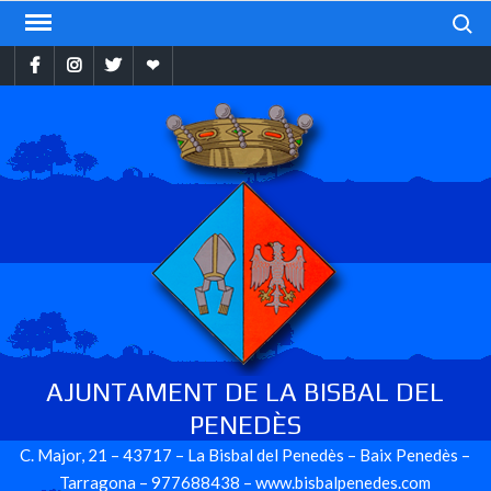
Skip
Search
to
Facebook
Instragram
Twitter
Ebando
content
AJUNTAMENT DE LA BISBAL DEL
PENEDÈS
C. Major, 21 – 43717 – La Bisbal del Penedès – Baix Penedès –
Tarragona – 977688438 – www.bisbalpenedes.com