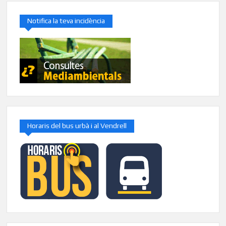
Notifica la teva incidència
Horaris del bus urbà i al Vendrell