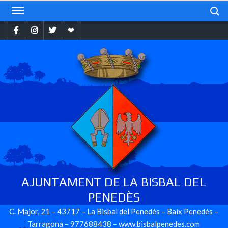
Skip
Search
to
Facebook
Instragram
Twitter
Ebando
content
AJUNTAMENT DE LA BISBAL DEL
PENEDÈS
C. Major, 21 – 43717 – La Bisbal del Penedès – Baix Penedès –
Tarragona – 977688438 – www.bisbalpenedes.com