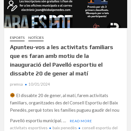
ESPORTS
NOTÍCIES
Apunteu-vos a les activitats familiars
que es faran amb motiu de la
inauguració del Pavelló esportiu el
dissabte 20 de gener al matí
premsa
10/01/2024
El dissabte 20 de gener, al matí, farem activitats
familiars, organitzades des del Consell Esportiu del Baix
Penedès, perquè totes les famílies pugueu gaudir del nou
Pavelló esportiu municipal. …
READ MORE
activitats esportives
baix penedès
consell esportiu del