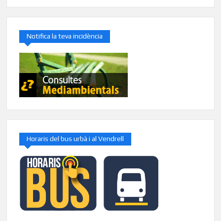
Notifica la teva incidència
Horaris del bus urbà i al Vendrell