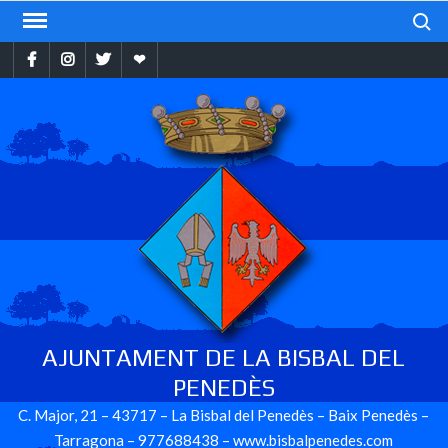
Skip
Search
to
Facebook
Instragram
Twitter
Ebando
content
AJUNTAMENT DE LA BISBAL DEL
PENEDÈS
C. Major, 21 – 43717 – La Bisbal del Penedès – Baix Penedès –
Tarragona – 977688438 – www.bisbalpenedes.com