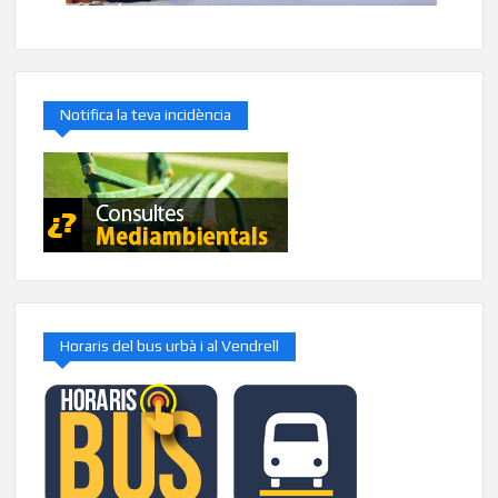
Notifica la teva incidència
Horaris del bus urbà i al Vendrell