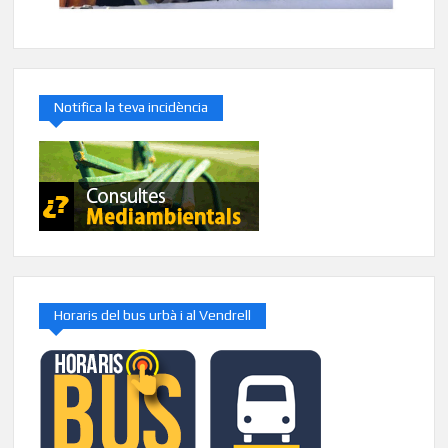
Notifica la teva incidència
Horaris del bus urbà i al Vendrell