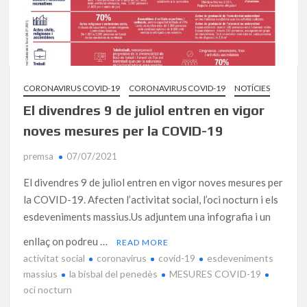
CORONAVIRUS COVID-19
CORONAVIRUS COVID-19
NOTÍCIES
El divendres 9 de juliol entren en vigor
noves mesures per la COVID-19
premsa
07/07/2021
El divendres 9 de juliol entren en vigor noves mesures per
la COVID-19. Afecten l’activitat social, l’oci nocturn i els
esdeveniments massius.Us adjuntem una infografia i un
enllaç on podreu …
READ MORE
activitat social
coronavirus
covid-19
esdeveniments
massius
la bisbal del penedès
MESURES COVID-19
oci nocturn