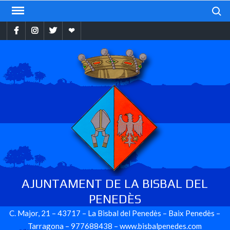
Skip
Search
to
Facebook
Instragram
Twitter
Ebando
content
AJUNTAMENT DE LA BISBAL DEL
PENEDÈS
C. Major, 21 – 43717 – La Bisbal del Penedès – Baix Penedès –
Tarragona – 977688438 – www.bisbalpenedes.com