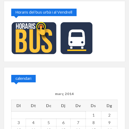
Horaris del bus urbà i al Vendrell
calendari
març 2014
Dl
Dt
Dc
Dj
Dv
Ds
Dg
1
2
3
4
5
6
7
8
9