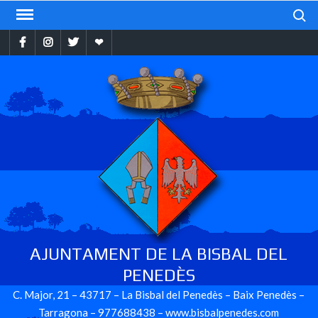
Skip
Search
to
Facebook
Instragram
Twitter
Ebando
content
AJUNTAMENT DE LA BISBAL DEL
PENEDÈS
C. Major, 21 – 43717 – La Bisbal del Penedès – Baix Penedès –
Tarragona – 977688438 – www.bisbalpenedes.com