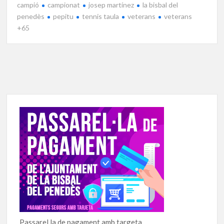
campió
campionat
josep martínez
la bisbal del
penedès
pepitu
tennis taula
veterans
veterans
+65
Passarel.la de pagament amb targeta