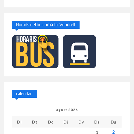
Horaris del bus urbà i al Vendrell
calendari
agost 2026
Dl
Dt
Dc
Dj
Dv
Ds
Dg
2
1