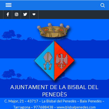
Skip
Search
to
Facebook
Instragram
Twitter
Ebando
content
AJUNTAMENT DE LA BISBAL DEL
PENEDÈS
C. Major, 21 – 43717 – La Bisbal del Penedès – Baix Penedès –
Tarragona – 977688438 – www.bisbalpenedes.com