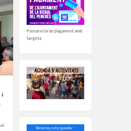
Passarel.la de pagament amb
targeta
 i
s
bal
Reserva ruta guiada –