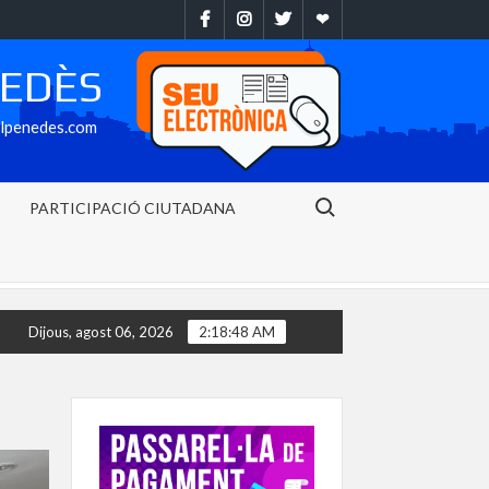
Facebook
Instragram
Twitter
Ebando
NEDÈS
alpenedes.com
Search for:
PARTICIPACIÓ CIUTADANA
ost
La Bisbal del Penedès baixa al nivell 2 del Pla Alfa i deix
Dijous, agost 06, 2026
2:18:48 AM