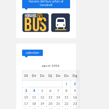
Horaris del bus urbà i al
Vendrell
calendari
agost 2026
Dl
Dt
Dc
Dj
Dv
Ds
Dg
2
1
3
4
5
6
7
8
9
10
11
12
13
14
15
16
17
18
19
20
21
22
23