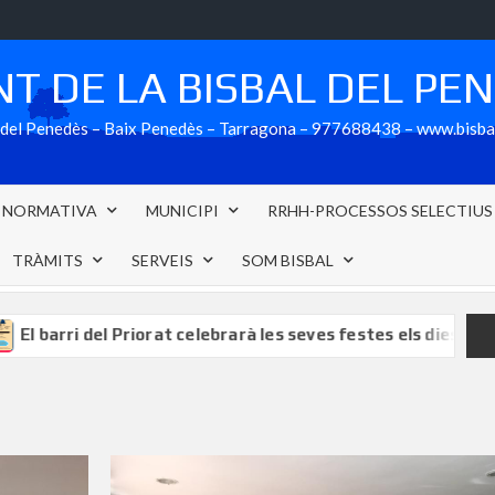
T DE LA BISBAL DEL PE
al del Penedès – Baix Penedès – Tarragona – 977688438 – www.bisb
NORMATIVA
MUNICIPI
RRHH-PROCESSOS SELECTIUS
TRÀMITS
SERVEIS
SOM BISBAL
barri del Priorat celebrarà les seves festes els dies 8 i 9 d’ag