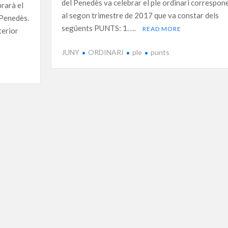
del Penedès va celebrar el ple ordinari correspon
brarà el
al segon trimestre de 2017 que va constar dels
 Penedès.
següents PUNTS: 1. …
READ MORE
terior
JUNY
ORDINARI
ple
punts