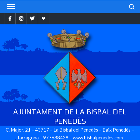
Skip
Search
to
Facebook
Instragram
Twitter
Ebando
content
AJUNTAMENT DE LA BISBAL DEL
PENEDÈS
C. Major, 21 – 43717 – La Bisbal del Penedès – Baix Penedès –
Tarragona – 977688438 – www.bisbalpenedes.com