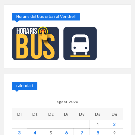
Horaris del bus urbà i al Vendrell
calendari
agost 2026
Dl
Dt
Dc
Dj
Dv
Ds
Dg
2
1
3
4
6
7
8
5
9