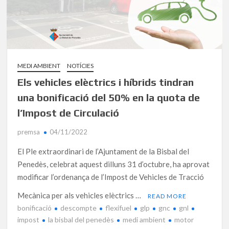
MEDI AMBIENT
NOTÍCIES
Els vehicles elèctrics i híbrids tindran
una bonificació del 50% en la quota de
l’Impost de Circulació
premsa
04/11/2022
El Ple extraordinari de l’Ajuntament de la Bisbal del
Penedès, celebrat aquest dilluns 31 d’octubre, ha aprovat
modificar l’ordenança de l’Impost de Vehicles de Tracció
Mecànica per als vehicles elèctrics …
READ MORE
bonificació
descompte
flexifuel
glp
gnc
gnl
impost
la bisbal del penedès
medi ambient
motor