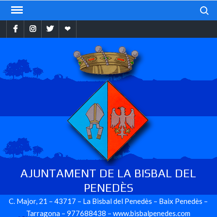
Skip
Search
to
Facebook
Instragram
Twitter
Ebando
content
AJUNTAMENT DE LA BISBAL DEL
PENEDÈS
C. Major, 21 – 43717 – La Bisbal del Penedès – Baix Penedès –
Tarragona – 977688438 – www.bisbalpenedes.com