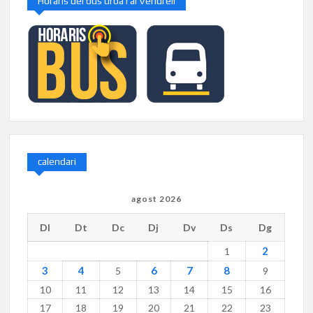
Horaris del bus urbà i al Vendrell
calendari
agost 2026
Dl
Dt
Dc
Dj
Dv
Ds
Dg
2
1
3
4
6
7
8
5
9
10
11
12
13
14
15
16
17
18
19
20
21
22
23