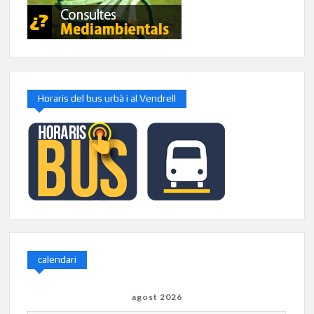
Horaris del bus urbà i al Vendrell
calendari
agost 2026