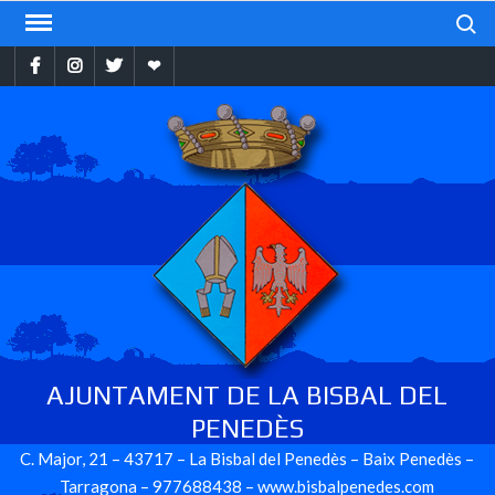
Skip
Search
to
Facebook
Instragram
Twitter
Ebando
content
AJUNTAMENT DE LA BISBAL DEL
PENEDÈS
C. Major, 21 – 43717 – La Bisbal del Penedès – Baix Penedès –
Tarragona – 977688438 – www.bisbalpenedes.com