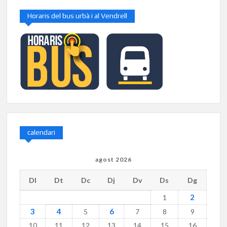
Horaris del bus urbà i al Vendrell
calendari
agost 2026
Dl
Dt
Dc
Dj
Dv
Ds
Dg
2
1
3
4
6
5
7
8
9
10
11
12
13
14
15
16