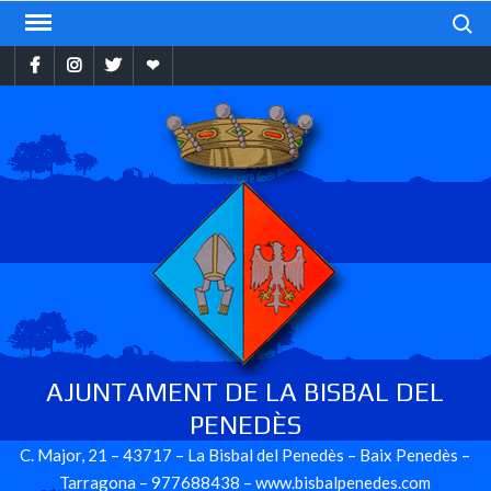
Skip
Search
to
Facebook
Instragram
Twitter
Ebando
content
AJUNTAMENT DE LA BISBAL DEL
PENEDÈS
C. Major, 21 – 43717 – La Bisbal del Penedès – Baix Penedès –
Tarragona – 977688438 – www.bisbalpenedes.com