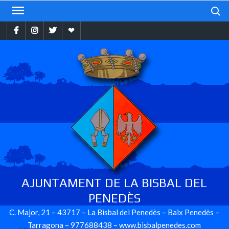
Skip
Search
to
Facebook
Instragram
Twitter
Ebando
content
AJUNTAMENT DE LA BISBAL DEL
PENEDÈS
C. Major, 21 – 43717 – La Bisbal del Penedès – Baix Penedès –
Tarragona – 977688438 – www.bisbalpenedes.com