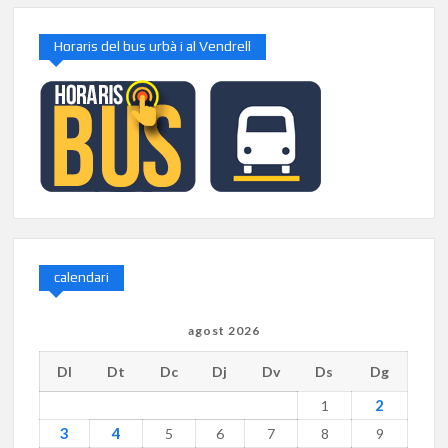
Horaris del bus urbà i al Vendrell
calendari
agost 2026
Dl
Dt
Dc
Dj
Dv
Ds
Dg
2
1
3
4
5
6
7
8
9