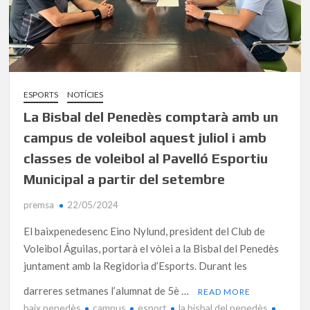
ESPORTS
NOTÍCIES
La Bisbal del Penedès comptarà amb un
campus de voleibol aquest juliol i amb
classes de voleibol al Pavelló Esportiu
Municipal a partir del setembre
premsa
22/05/2024
El baixpenedesenc Eino Nylund, president del Club de
Voleibol Águilas, portarà el vòlei a la Bisbal del Penedès
juntament amb la Regidoria d’Esports. Durant les
darreres setmanes l’alumnat de 5è …
READ MORE
baix penedès
campus
esport
la bisbal del penedès