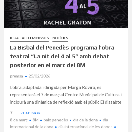
IGUALTAT I FEMINISMES
NOTÍCIES
La Bisbal del Penedès programa l’obra
teatral “La nit del 4 al 5” amb debat
posterior en el marc del 8M
premsa
25/02/2026
L’obra, adaptada i dirigida per Marga Rovira, es
representarà el 7 de març al Centre Municipal de Cultura i
inclourà una dinàmica de reflexió amb el públic El dissabte
7 …
READ MORE
8 de març
8M
baix penedès
dia de la dona
dia
internacional de la dona
dia internacional de les dones