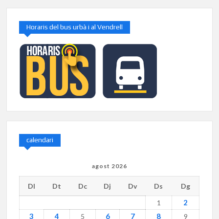
Horaris del bus urbà i al Vendrell
calendari
agost 2026
Dl
Dt
Dc
Dj
Dv
Ds
Dg
2
1
3
4
6
7
8
5
9