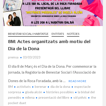
BENESTAR SOCIAL I HABITATGE
ENTITATS
NOTÍCIES
8M: Actes organitzats amb motiu del
Dia de la Dona
premsa
03/03/2023
El dia 8 de Març és el Dia de la Dona. Per commemorar la
jornada, la Regidoria de Benestar Social i l’Associació de
Dones de la Roca Foradada, amb la …
READ MORE
8M
activitats
berenar
dia de la dona
espectacle
sorpresa
gisela alcón
històries possibles
la bisbal del
penedès
milena
presentació del llibre
sòl pèlvic
the
pocket duet