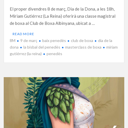
El proper divendres 8 de març, Dia de la Dona, a les 18h,
Míriam Gutiérrez (La Reina) oferirà una classe magistral
de boxa al Club de Boxa Albinyana, ubicat a …
READ MORE
8M
9 de març
baix penedès
club de boxa
dia de la
dona
la bisbal del penedès
masterclass de boxa
míriam
gutiérrez (la reina)
penedès