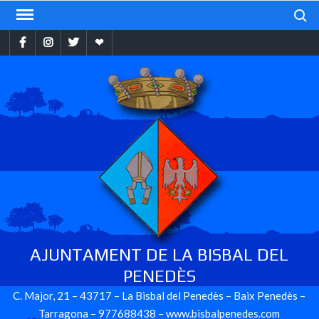
Skip
Search
to
Facebook
Instragram
Twitter
Ebando
content
AJUNTAMENT DE LA BISBAL DEL
PENEDÈS
C. Major, 21 – 43717 – La Bisbal del Penedès – Baix Penedès –
Tarragona – 977688438 – www.bisbalpenedes.com