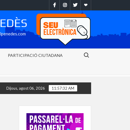
Facebook
Instragram
Twitter
Ebando
NEDÈS
alpenedes.com
Search for:
PARTICIPACIÓ CIUTADANA
rin els 20 litres de precipitació per metre quadrat en 30 minuts al B
Dijous, agost 06, 2026
11:57:33 AM