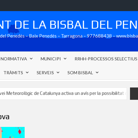
T DE LA BISBAL DEL PE
al del Penedès – Baix Penedès – Tarragona – 977688438 – www.bisb
NORMATIVA
MUNICIPI
RRHH-PROCESSOS SELECTIUS
TRÀMITS
SERVEIS
SOM BISBAL
teorològic de Catalunya activa un avís per la possibilitat que se supe
ova