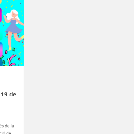
a
 19 de
és de la
ció de