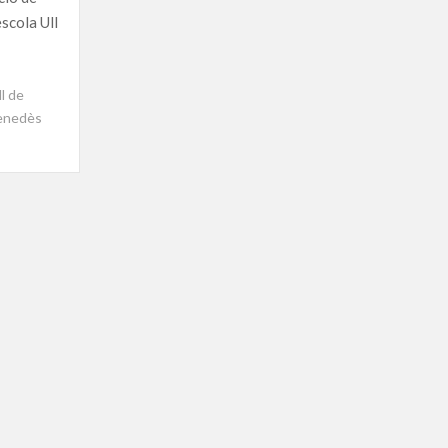
escola Ull
ll de
penedès