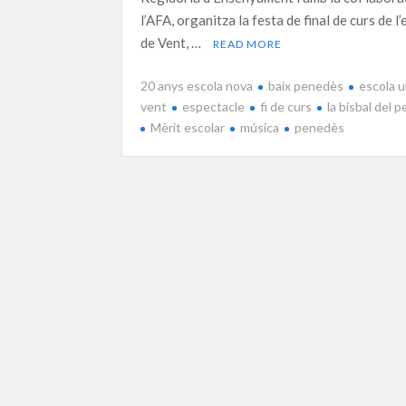
l’AFA, organitza la festa de final de curs de l’
de Vent, …
READ MORE
20 anys escola nova
baix penedès
escola u
vent
espectacle
fi de curs
la bisbal del 
Mèrit escolar
música
penedès