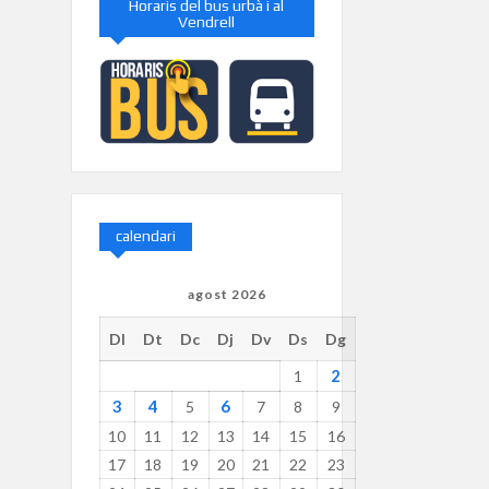
Horaris del bus urbà i al
Vendrell
calendari
agost 2026
Dl
Dt
Dc
Dj
Dv
Ds
Dg
2
1
3
4
6
5
7
8
9
10
11
12
13
14
15
16
17
18
19
20
21
22
23