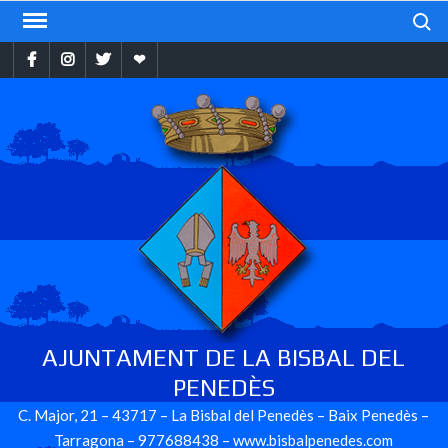
Skip
Search
to
Facebook
Instragram
Twitter
Ebando
content
AJUNTAMENT DE LA BISBAL DEL
PENEDÈS
C. Major, 21 – 43717 – La Bisbal del Penedès – Baix Penedès –
Tarragona – 977688438 – www.bisbalpenedes.com