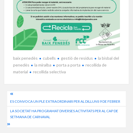
baix penedès
cubells
gestió de residus
la bisbal del
penedès
la miralba
porta a porta
recollida de
material
recollida selectiva
Navegació
ES CONVOCA UN PLE EXTRAORDINARI PER AL DILLUNS 9 DE FEBRER
d'entrades
LA SOCIETAT HA PROGRAMAT DIVERSES ACTIVITATS PER AL CAP DE
SETMANA DE CARNAVAL