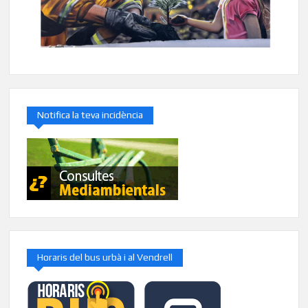
Notifica la teva incidència
Horaris del bus urbà i al Vendrell