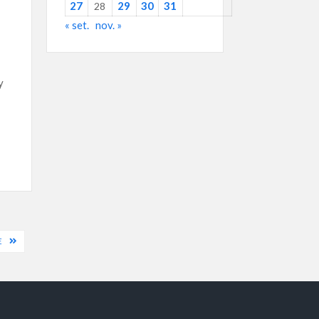
27
29
30
31
28
« set.
nov. »
y
E