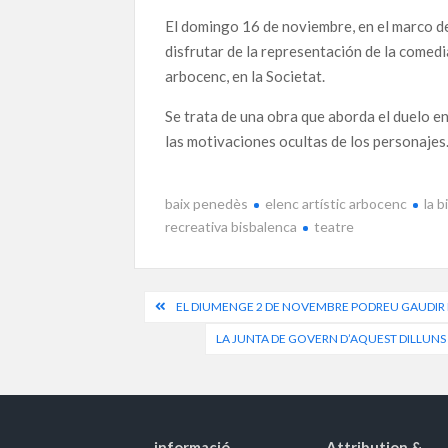
El domingo 16 de noviembre, en el marco de
disfrutar de la representación de la comedi
arbocenc, en la Societat.
Se trata de una obra que aborda el duelo en
las motivaciones ocultas de los personajes
baix penedès
elenc artístic arbocenc
la 
recreativa bisbalenca
teatre
Navegació
EL DIUMENGE 2 DE NOVEMBRE PODREU GAUDIR DE 
d'entrades
LA JUNTA DE GOVERN D’AQUEST DILLUN
informació
Attribution &