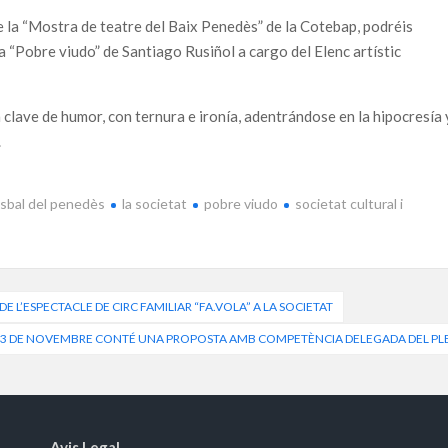
 la “Mostra de teatre del Baix Penedès” de la Cotebap, podréis
a “Pobre viudo” de Santiago Rusiñol a cargo del Elenc artístic
 clave de humor, con ternura e ironía, adentrándose en la hipocresía 
.
bisbal del penedès
la societat
pobre viudo
societat cultural i
L’ESPECTACLE DE CIRC FAMILIAR “FA.VOLA” A LA SOCIETAT
S 3 DE NOVEMBRE CONTÉ UNA PROPOSTA AMB COMPETÈNCIA DELEGADA DEL PL
Avis Legal