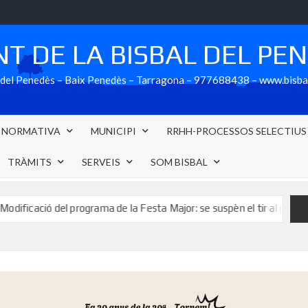
T DE LA BISBAL DEL PE
al del Penedès – Baix Penedès – Tarragona – 977688438 – www.bisb
NORMATIVA
MUNICIPI
RRHH-PROCESSOS SELECTIUS
TRÀMITS
SERVEIS
SOM BISBAL
ció del programa de la Festa Major: se suspèn el tir al plat de Festa M