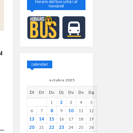
Horaris del bus urbà i al
Vendrell
l
calendari
octubre 2025
r
Dl
Dt
Dc
Dj
Dv
Ds
Dg
2
1
3
4
5
8
10
6
7
9
11
12
13
14
15
16
17
18
19
20
22
23
21
24
25
26