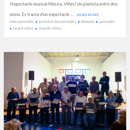
l’espectacle musical Música, Viñes! Un pianista entre dos
mons. Es tracta d’un espectacle …
READ MORE
baix penedès
la bisbal del penedès
lleidatà
penedès
ricard viñes
ricardo viñes