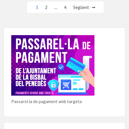
Navegació
1
2
…
4
Següent
d'entrades
Passarel.la de pagament amb targeta