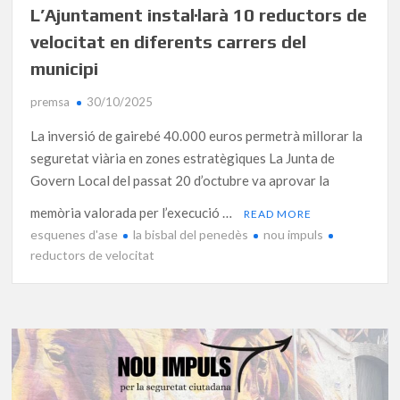
L’Ajuntament instal·larà 10 reductors de
velocitat en diferents carrers del
municipi
premsa
30/10/2025
La inversió de gairebé 40.000 euros permetrà millorar la
seguretat viària en zones estratègiques La Junta de
Govern Local del passat 20 d’octubre va aprovar la
memòria valorada per l’execució …
READ MORE
esquenes d'ase
la bisbal del penedès
nou impuls
reductors de velocitat