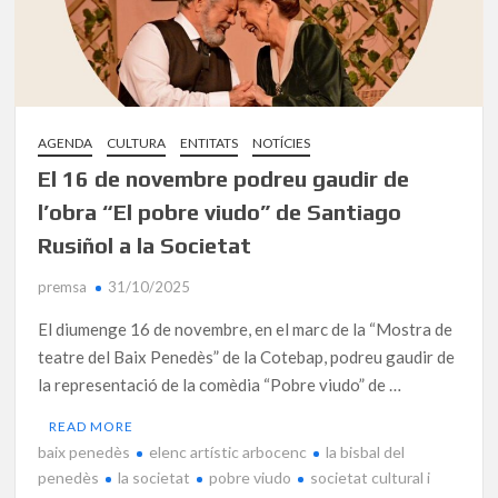
AGENDA
CULTURA
ENTITATS
NOTÍCIES
El 16 de novembre podreu gaudir de
l’obra “El pobre viudo” de Santiago
Rusiñol a la Societat
premsa
31/10/2025
El diumenge 16 de novembre, en el marc de la “Mostra de
teatre del Baix Penedès” de la Cotebap, podreu gaudir de
la representació de la comèdia “Pobre viudo” de …
READ MORE
baix penedès
elenc artístic arbocenc
la bisbal del
penedès
la societat
pobre viudo
societat cultural i