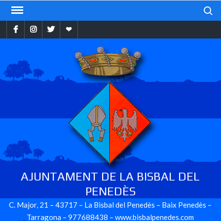
Skip
Search
to
Facebook
Instragram
Twitter
Ebando
content
AJUNTAMENT DE LA BISBAL DEL
PENEDÈS
C. Major, 21 – 43717 – La Bisbal del Penedès – Baix Penedès –
Tarragona – 977688438 – www.bisbalpenedes.com