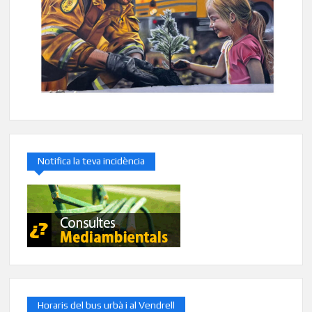
Notifica la teva incidència
Horaris del bus urbà i al Vendrell