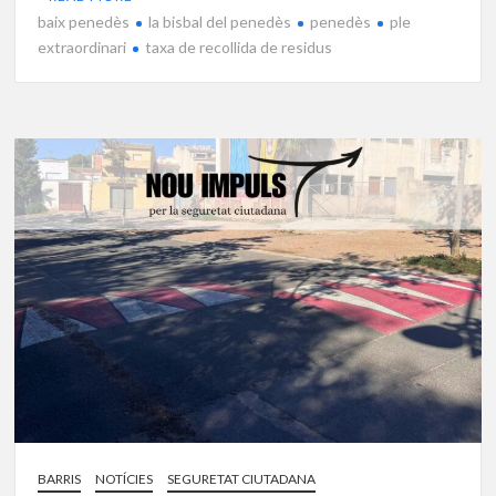
baix penedès
la bisbal del penedès
penedès
ple
extraordinari
taxa de recollida de residus
BARRIS
NOTÍCIES
SEGURETAT CIUTADANA