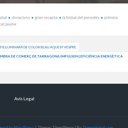
isbal
donacions
gran recapte
la bisbal del penedès
primera
cat jaume
 S’IL·LUMINARÀ DE COLOR BLAU AQUEST VESPRE
 CAMBRA DE COMERÇ DE TARRAGONA IMPULSEN L’EFICIÈNCIA ENERGÈTICA
Avis Legal
ered by WordPress
|
Theme: TimesNews
|
By
ThemeSpiral.com
.