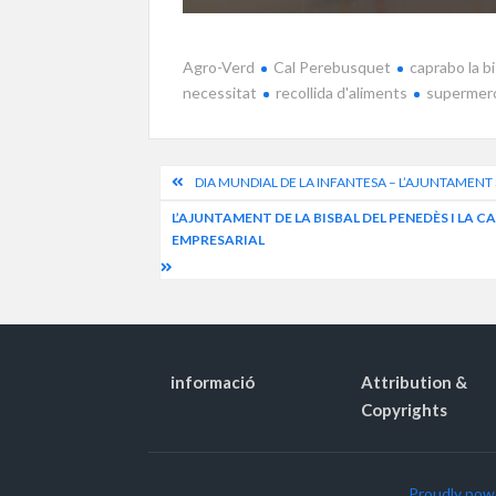
Agro-Verd
Cal Perebusquet
caprabo la b
necessitat
recollida d'aliments
supermer
Navegació
DIA MUNDIAL DE LA INFANTESA – L’AJUNTAMENT
d'entrades
L’AJUNTAMENT DE LA BISBAL DEL PENEDÈS I LA
EMPRESARIAL
informació
Attribution &
Copyrights
Proudly pow