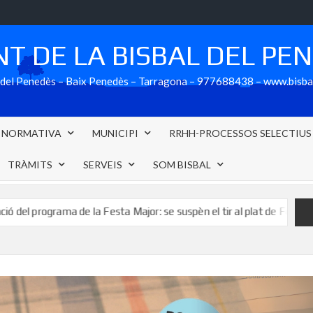
T DE LA BISBAL DEL PE
al del Penedès – Baix Penedès – Tarragona – 977688438 – www.bisb
NORMATIVA
MUNICIPI
RRHH-PROCESSOS SELECTIUS
TRÀMITS
SERVEIS
SOM BISBAL
e la Festa Major: se suspèn el tir al plat de Festa Major previst per a