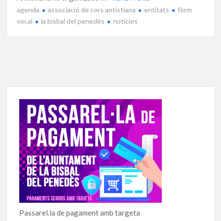
agenda
associació de cors antistiana
entitats
fòrm
vocal
la bisbal del penedès
notícies
Passarel.la de pagament amb targeta