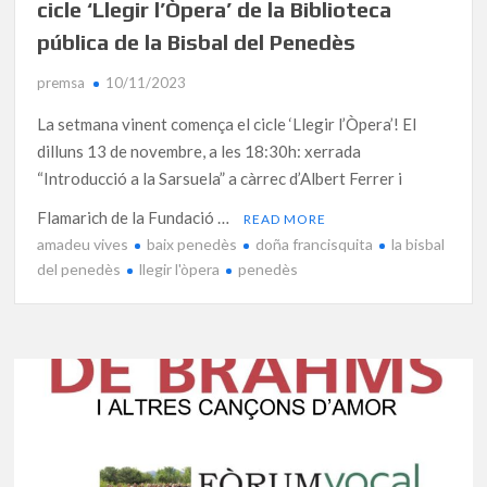
cicle ‘Llegir l’Òpera’ de la Biblioteca
pública de la Bisbal del Penedès
premsa
10/11/2023
La setmana vinent comença el cicle ‘Llegir l’Òpera’! El
dilluns 13 de novembre, a les 18:30h: xerrada
“Introducció a la Sarsuela” a càrrec d’Albert Ferrer i
Flamarich de la Fundació …
READ MORE
amadeu vives
baix penedès
doña francisquita
la bisbal
del penedès
llegir l'òpera
penedès