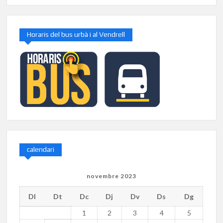
Horaris del bus urbà i al Vendrell
calendari
novembre 2023
Dl
Dt
Dc
Dj
Dv
Ds
Dg
1
2
3
4
5