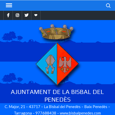
Skip
Search
to
Facebook
Instragram
Twitter
Ebando
content
AJUNTAMENT DE LA BISBAL DEL
PENEDÈS
C. Major, 21 – 43717 – La Bisbal del Penedès – Baix Penedès –
Tarragona – 977688438 – www.bisbalpenedes.com