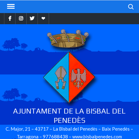
Skip
Search
to
Facebook
Instragram
Twitter
Ebando
content
AJUNTAMENT DE LA BISBAL DEL
PENEDÈS
C. Major, 21 – 43717 – La Bisbal del Penedès – Baix Penedès –
Tarragona – 977688438 – www.bisbalpenedes.com