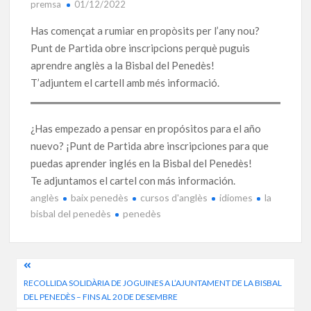
premsa
01/12/2022
Has començat a rumiar en propòsits per l’any nou?
Punt de Partida obre inscripcions perquè puguis
aprendre anglès a la Bisbal del Penedès!
T’adjuntem el cartell amb més informació.
¿Has empezado a pensar en propósitos para el año
nuevo? ¡Punt de Partida abre inscripciones para que
puedas aprender inglés en la Bisbal del Penedès!
Te adjuntamos el cartel con más información.
anglès
baix penedès
cursos d'anglès
idiomes
la
bisbal del penedès
penedès
Navegació
RECOLLIDA SOLIDÀRIA DE JOGUINES A L’AJUNTAMENT DE LA BISBAL
d'entrades
DEL PENEDÈS – FINS AL 20 DE DESEMBRE