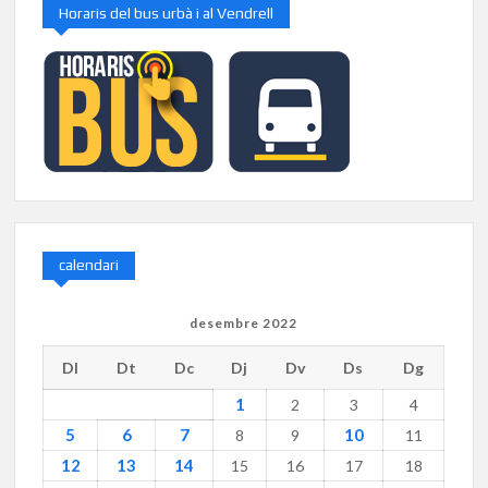
Horaris del bus urbà i al Vendrell
calendari
desembre 2022
Dl
Dt
Dc
Dj
Dv
Ds
Dg
1
2
3
4
5
6
7
10
8
9
11
12
13
14
15
16
17
18