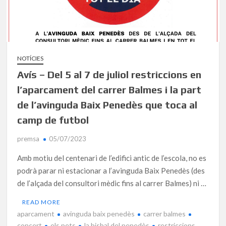
NOTÍCIES
Avís – Del 5 al 7 de juliol restriccions en
l’aparcament del carrer Balmes i la part
de l’avinguda Baix Penedès que toca al
camp de futbol
premsa
05/07/2023
Amb motiu del centenari de l’edifici antic de l’escola, no es
podrà parar ni estacionar a l’avinguda Baix Penedès (des
de l’alçada del consultori mèdic fins al carrer Balmes) ni …
READ MORE
aparcament
avinguda baix penedès
carrer balmes
concert
els pets
la bisbal del penedès
restriccions