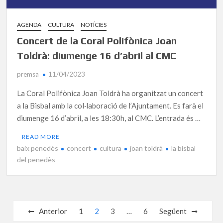
AGENDA
CULTURA
NOTÍCIES
Concert de la Coral Polifònica Joan
Toldrà: diumenge 16 d’abril al CMC
premsa
11/04/2023
La Coral Polifònica Joan Toldrà ha organitzat un concert
a la Bisbal amb la col·laboració de l’Ajuntament. Es farà el
diumenge 16 d’abril, a les 18:30h, al CMC. L’entrada és …
READ MORE
baix penedès
concert
cultura
joan toldrà
la bisbal
del penedès
Navegació
Anterior
1
2
3
…
6
Següent