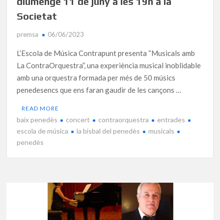
diumenge 11 de juny a les 19h a la
Societat
premsa
06/06/2023
L’Escola de Música Contrapunt presenta “Musicals amb
La ContraOrquestra”, una experiència musical inoblidable
amb una orquestra formada per més de 50 músics
penedesencs que ens faran gaudir de les cançons …
READ MORE
baix penedès
concert
contraorquestra
entrades
escola de música
la bisbal del penedès
musicals
penedès