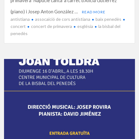
primavera ‘Napucle canta’ a càrrec d’Alícia Gutièrrez
(piano) i Josep Anton González …
READ MORE
antistiana
assocaició de cors antistiana
baix penedès
concert
concert de primavera
església
la bisbal del
penedès