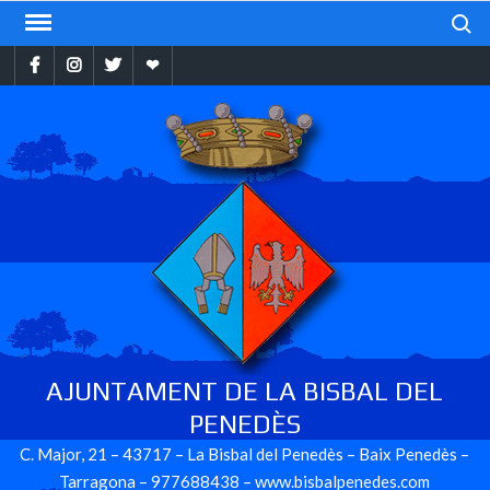
Skip
Search
to
Facebook
Instragram
Twitter
Ebando
content
AJUNTAMENT DE LA BISBAL DEL
PENEDÈS
C. Major, 21 – 43717 – La Bisbal del Penedès – Baix Penedès –
Tarragona – 977688438 – www.bisbalpenedes.com