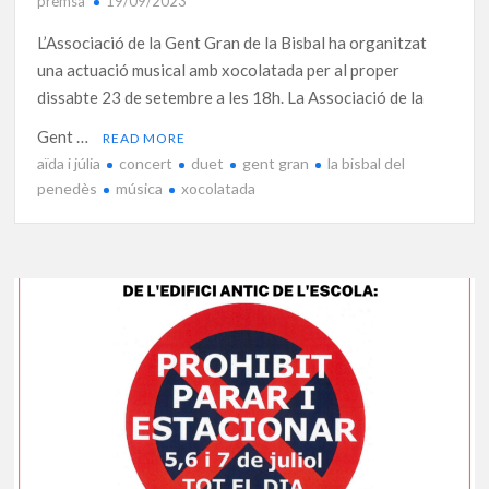
premsa
19/09/2023
L’Associació de la Gent Gran de la Bisbal ha organitzat
una actuació musical amb xocolatada per al proper
dissabte 23 de setembre a les 18h. La Associació de la
Gent …
READ MORE
aïda i júlia
concert
duet
gent gran
la bisbal del
penedès
música
xocolatada