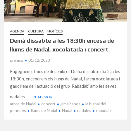
AGENDA
CULTURA
NOTÍCIES
Demà dissabte a les 18:30h encesa de
llums de Nadal, xocolatada i concert
premsa
01/12/2023
Engeguem el mes de desembre! Demà dissabte dia 2, a les
18:30h, encendrem els llums de Nadal, farem xocolatada i
gaudirem de l’actuació del grup ‘Rabadàb’ amb les seves
nadales …
READ MORE
arbre de Nadal
concert
jamaicanes
la bisbal del
penedès
llums de Nadal
Nadal
nadales
rabadab