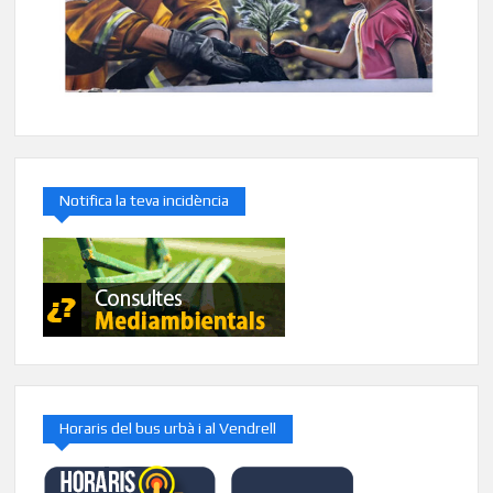
Notifica la teva incidència
Horaris del bus urbà i al Vendrell