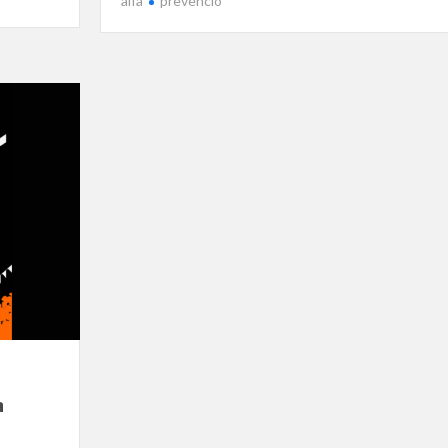
alfa
prevenció
a