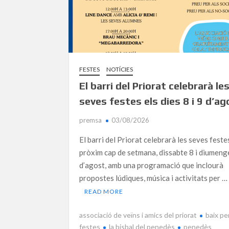
FESTES
NOTÍCIES
El barri del Priorat celebrarà le
seves festes els dies 8 i 9 d’ag
premsa
03/08/2026
El barri del Priorat celebrarà les seves feste
pròxim cap de setmana, dissabte 8 i diumeng
d’agost, amb una programació que inclourà
propostes lúdiques, música i activitats per …
READ MORE
associació de veïns i amics del priorat
baix p
festes
la bisbal del penedès
penedès