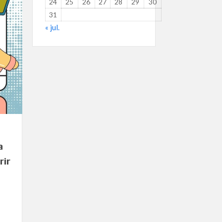
24
25
26
27
28
29
30
31
« jul.
a
rir