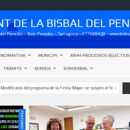
T DE LA BISBAL DEL PE
al del Penedès – Baix Penedès – Tarragona – 977688438 – www.bisb
NORMATIVA
MUNICIPI
RRHH-PROCESSOS SELECTIUS
TRÀMITS
SERVEIS
SOM BISBAL
el programa de la Festa Major: se suspèn el tir al plat de Festa Major 
FEATURED