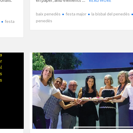
READ MORE
baix penedès
festa major
la bisbal del penedès
penedès
festa