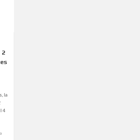
 2
les
, la
2
l 4
a