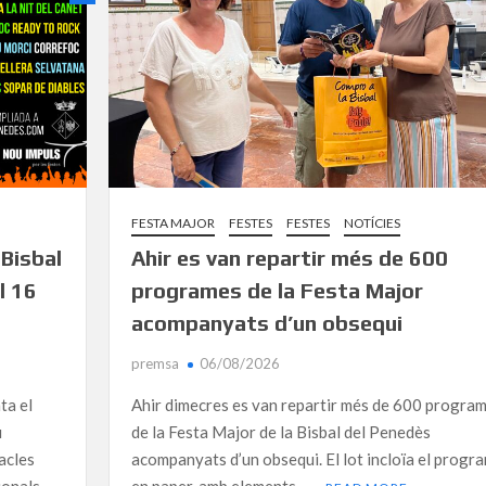
FESTA MAJOR
FESTES
FESTES
NOTÍCIES
 Bisbal
Ahir es van repartir més de 600
l 16
programes de la Festa Major
acompanyats d’un obsequi
premsa
06/08/2026
ta el
Ahir dimecres es van repartir més de 600 progra
u
de la Festa Major de la Bisbal del Penedès
acles
acompanyats d’un obsequi. El lot incloïa el progr
ionals.
en paper, amb elements …