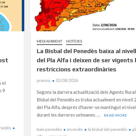
MEDI AMBIENT
NOTÍCIES
s
La Bisbal del Penedès baixa al nivell
ost
del Pla Alfa i deixen de ser vigents 
restriccions extraordinàries
premsa
02/08/2026
s el
e 9
Segons la darrera actualització dels Agents Rurals
Bisbal del Penedès es troba actualment en nivell 
del Pla Alfa, després d’haver-se mantingut el nivel
durant les darreres setmanes. …
READ MORE
enedès
baix penedès
incendis
la bisbal del penedès
pl