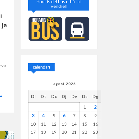
Horaris del bus urbà i al
Vendrell
i
 ja
eva
calendari
agost 2026
Dl
Dt
Dc
Dj
Dv
Ds
Dg
2
1
3
4
6
5
7
8
9
10
11
12
13
14
15
16
17
18
19
20
21
22
23