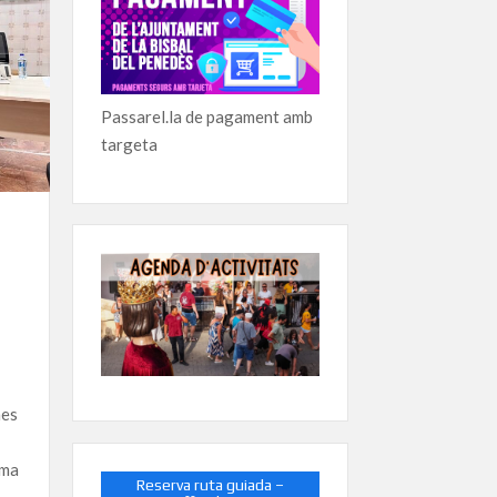
Passarel.la de pagament amb
targeta
mes
ama
Reserva ruta guiada –