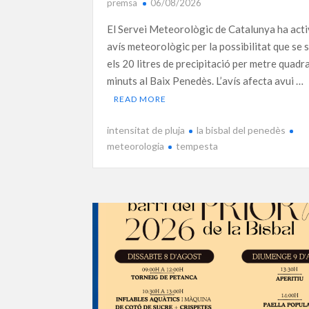
premsa
06/08/2026
El Servei Meteorològic de Catalunya ha acti
avís meteorològic per la possibilitat que se 
els 20 litres de precipitació per metre quadr
minuts al Baix Penedès. L’avís afecta avui …
READ MORE
intensitat de pluja
la bisbal del penedès
meteorologia
tempesta