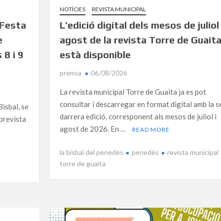
NOTÍCIES
REVISTA MUNICIPAL
 Festa
L’edició digital dels mesos de juliol 
e
agost de la revista Torre de Guaita
 8 i 9
està disponible
premsa
06/08/2026
La revista municipal Torre de Guaita ja es pot
consultar i descarregar en format digital amb la s
Bisbal, se
darrera edició, corresponent als mesos de juliol i
 prevista
agost de 2026. En …
READ MORE
la bisbal del penedès
penedès
revista municipal
torre de guaita