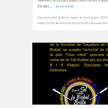
Els dies …
READ MORE
baix penedès
festa major
festa major 2026
major bisbal
la bisbal del penedès
penedès